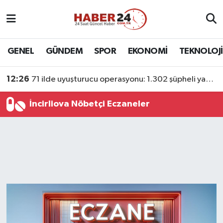
Nöbetçi Eczaneler
GENEL
GÜNDEM
SPOR
EKONOMİ
TEKNOLOJİ
Hava Durumu
12:26
71 ilde uyuşturucu operasyonu: 1.302 şüpheli yakalandı
Namaz Vakitleri
İncirliova Nöbetçi Eczaneler
Trafik Durumu
Süper Lig Puan Durumu ve Fikstür
Tüm Manşetler
Son Dakika Haberleri
Haber Arşivi