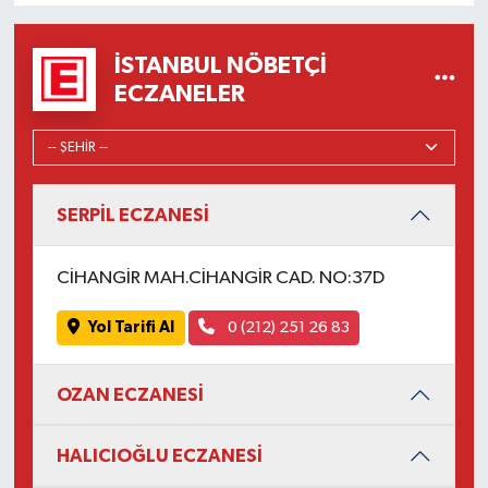
İSTANBUL NÖBETÇI
ECZANELER
SERPİL ECZANESİ
CİHANGİR MAH.CİHANGİR CAD. NO:37D
Yol Tarifi Al
0 (212) 251 26 83
OZAN ECZANESİ
HALICIOĞLU ECZANESİ