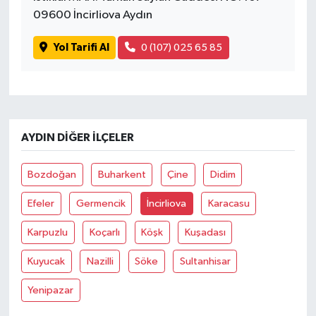
09600 İncirliova Aydın
Yol Tarifi Al
0 (107) 025 65 85
AYDIN DIĞER İLÇELER
Bozdoğan
Buharkent
Çine
Didim
Efeler
Germencik
İncirliova
Karacasu
Karpuzlu
Koçarlı
Köşk
Kuşadası
Kuyucak
Nazilli
Söke
Sultanhisar
Yenipazar