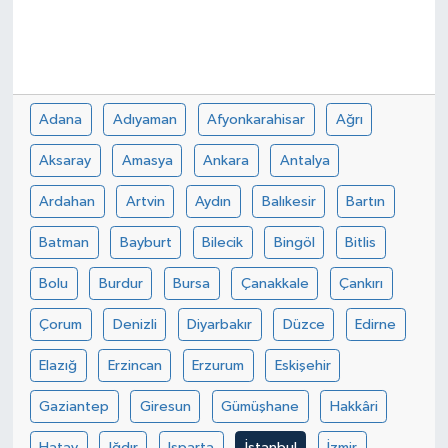
Adana
Adıyaman
Afyonkarahisar
Ağrı
Aksaray
Amasya
Ankara
Antalya
Ardahan
Artvin
Aydın
Balıkesir
Bartın
Batman
Bayburt
Bilecik
Bingöl
Bitlis
Bolu
Burdur
Bursa
Çanakkale
Çankırı
Çorum
Denizli
Diyarbakır
Düzce
Edirne
Elazığ
Erzincan
Erzurum
Eskişehir
Gaziantep
Giresun
Gümüşhane
Hakkâri
Hatay
Iğdır
Isparta
İstanbul
İzmir