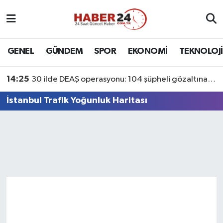
Nöbetçi Eczaneler
GENEL
GÜNDEM
SPOR
EKONOMİ
TEKNOLOJİ
Hava Durumu
14:25
30 ilde DEAŞ operasyonu: 104 şüpheli gözaltına alındı
Namaz Vakitleri
İstanbul Trafik Yoğunluk Haritası
Trafik Durumu
Süper Lig Puan Durumu ve Fikstür
Tüm Manşetler
Son Dakika Haberleri
Haber Arşivi