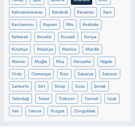
Kahramanmaraş
Karabük
Karaman
Kars
Kastamonu
Kayseri
Kilis
Kırıkkale
Kırklareli
Kırşehir
Kocaeli
Konya
Kütahya
Malatya
Manisa
Mardin
Mersin
Muğla
Muş
Nevşehir
Niğde
Ordu
Osmaniye
Rize
Sakarya
Samsun
Şanlıurfa
Siirt
Sinop
Sivas
Şırnak
Tekirdağ
Tokat
Trabzon
Tunceli
Uşak
Van
Yalova
Yozgat
Zonguldak