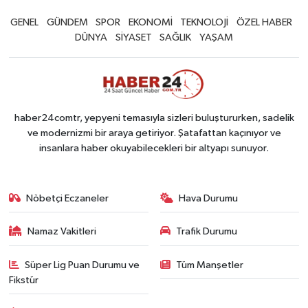
GENEL
GÜNDEM
SPOR
EKONOMİ
TEKNOLOJİ
ÖZEL HABER
DÜNYA
SİYASET
SAĞLIK
YAŞAM
haber24comtr, yepyeni temasıyla sizleri buluştururken, sadelik
ve modernizmi bir araya getiriyor. Şatafattan kaçınıyor ve
insanlara haber okuyabilecekleri bir altyapı sunuyor.
Nöbetçi Eczaneler
Hava Durumu
Namaz Vakitleri
Trafik Durumu
Süper Lig Puan Durumu ve
Tüm Manşetler
Fikstür