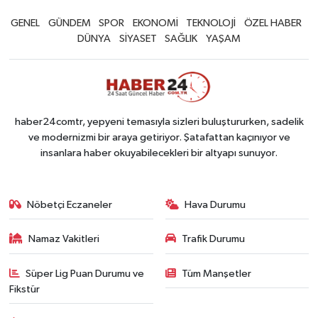
GENEL
GÜNDEM
SPOR
EKONOMİ
TEKNOLOJİ
ÖZEL HABER
DÜNYA
SİYASET
SAĞLIK
YAŞAM
haber24comtr, yepyeni temasıyla sizleri buluştururken, sadelik
ve modernizmi bir araya getiriyor. Şatafattan kaçınıyor ve
insanlara haber okuyabilecekleri bir altyapı sunuyor.
Nöbetçi Eczaneler
Hava Durumu
Namaz Vakitleri
Trafik Durumu
Süper Lig Puan Durumu ve
Tüm Manşetler
Fikstür