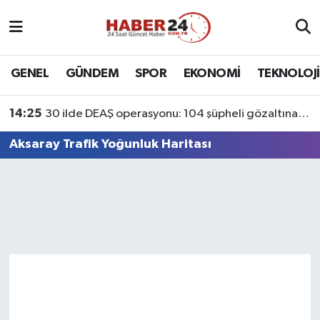
Nöbetçi Eczaneler
GENEL
GÜNDEM
SPOR
EKONOMİ
TEKNOLOJİ
Hava Durumu
14:25
30 ilde DEAŞ operasyonu: 104 şüpheli gözaltına alındı
Namaz Vakitleri
Aksaray Trafik Yoğunluk Haritası
Trafik Durumu
Süper Lig Puan Durumu ve Fikstür
Tüm Manşetler
Son Dakika Haberleri
Haber Arşivi