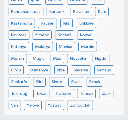
Kahramanmaraş
Karabük
Karaman
Kars
Kastamonu
Kayseri
Kilis
Kırıkkale
Kırklareli
Kırşehir
Kocaeli
Konya
Kütahya
Malatya
Manisa
Mardin
Mersin
Muğla
Muş
Nevşehir
Niğde
Ordu
Osmaniye
Rize
Sakarya
Samsun
Şanlıurfa
Siirt
Sinop
Sivas
Şırnak
Tekirdağ
Tokat
Trabzon
Tunceli
Uşak
Van
Yalova
Yozgat
Zonguldak