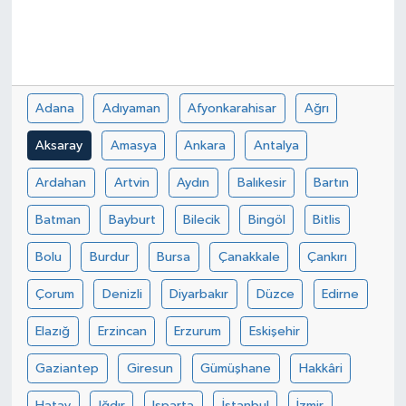
Adana
Adıyaman
Afyonkarahisar
Ağrı
Aksaray
Amasya
Ankara
Antalya
Ardahan
Artvin
Aydın
Balıkesir
Bartın
Batman
Bayburt
Bilecik
Bingöl
Bitlis
Bolu
Burdur
Bursa
Çanakkale
Çankırı
Çorum
Denizli
Diyarbakır
Düzce
Edirne
Elazığ
Erzincan
Erzurum
Eskişehir
Gaziantep
Giresun
Gümüşhane
Hakkâri
Hatay
Iğdır
Isparta
İstanbul
İzmir