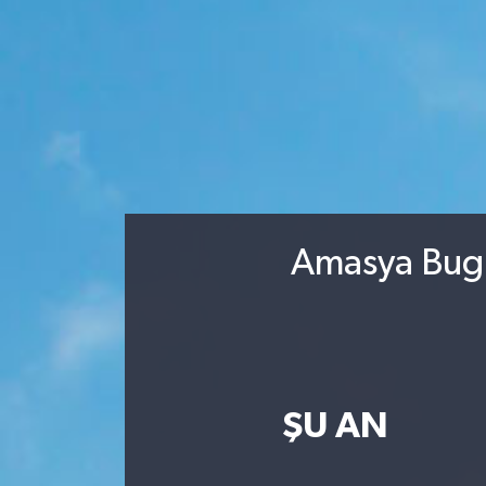
Amasya Bugü
ŞU AN