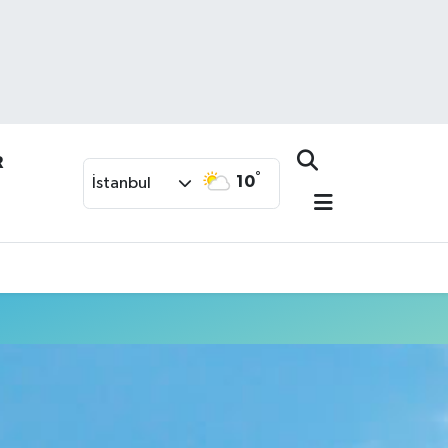
R
°
10
İstanbul