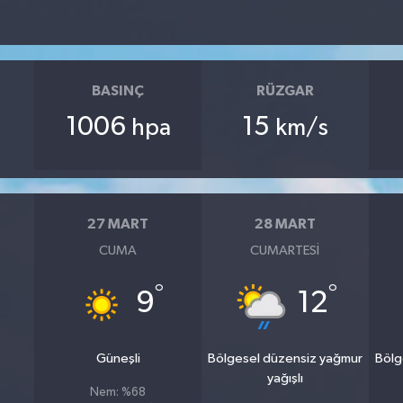
BASINÇ
RÜZGAR
1006
15
hpa
km/s
27 MART
28 MART
CUMA
CUMARTESI
°
°
9
12
Güneşli
Bölgesel düzensiz yağmur
Bölg
yağışlı
Nem: %68