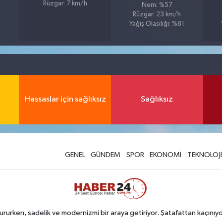
Rüzgar: 7 km/h
Nem: %57
Rüzgar: 23 km/h
Yağış Olasılığı: %81
Hassaslar için sağlıksız
Sağlıksız
GENEL
GÜNDEM
SPOR
EKONOMİ
TEKNOLOJİ
rurken, sadelik ve modernizmi bir araya getiriyor. Şatafattan kaçınıyor