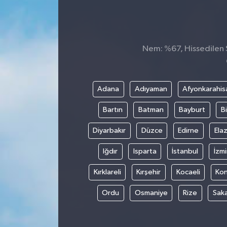
Nem: %67, Hissedilen S
Adana
Adıyaman
Afyonkarahis
Bartın
Batman
Bayburt
Bi
Diyarbakır
Düzce
Edirne
Elaz
Iğdır
Isparta
İstanbul
İzmi
Kırklareli
Kırşehir
Kocaeli
Ko
Ordu
Osmaniye
Rize
Sak