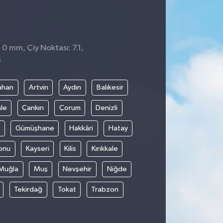
 0 mm, Çiy Noktası: 7.1,
3
ahan
Artvin
Aydın
Balıkesir
le
Çankırı
Çorum
Denizli
Gümüşhane
Hakkâri
Hatay
onu
Kayseri
Kilis
Kırıkkale
Muğla
Muş
Nevşehir
Niğde
Tekirdağ
Tokat
Trabzon