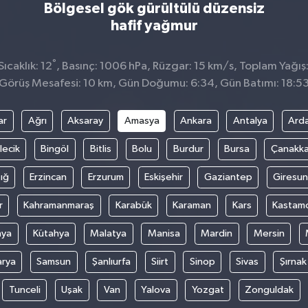
Bölgesel gök gürültülü düzensiz
hafif yağmur
°
ıcaklık: 12
, Basınç: 1006 hPa, Rüzgar: 15 km/s, Toplam Yağış:
Görüş Mesafesi: 10 km, Gün Doğumu: 6:34, Gün Batımı: 18:5
ar
Ağrı
Aksaray
Amasya
Ankara
Antalya
Ard
lecik
Bingöl
Bitlis
Bolu
Burdur
Bursa
Çanakka
ığ
Erzincan
Erzurum
Eskişehir
Gaziantep
Giresun
r
Kahramanmaraş
Karabük
Karaman
Kars
Kastam
nya
Kütahya
Malatya
Manisa
Mardin
Mersin
arya
Samsun
Şanlıurfa
Siirt
Sinop
Sivas
Şırnak
Tunceli
Uşak
Van
Yalova
Yozgat
Zonguldak