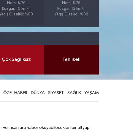
Nem: %76
Nem: %76
Rüzgar: 10 km/h
Rüzgar: 12 km/h
Yağış Olasılığı: %89
Yağış Olasılığı: %86
Çok Sağlıksız
Tehlikeli
ÖZEL HABER
DÜNYA
SİYASET
SAĞLIK
YAŞAM
 ve insanlara haber okuyabilecekleri bir altyapı