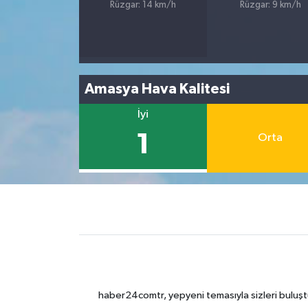
Rüzgar: 14 km/h
Rüzgar: 9 km/h
Amasya Hava Kalitesi
İyi
1
Orta
haber24comtr, yepyeni temasıyla sizleri buluştu