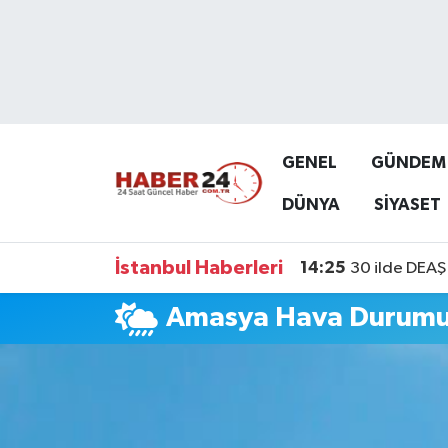
Nöbetçi Eczaneler
Hava Durumu
GENEL
GÜNDEM
Namaz Vakitleri
DÜNYA
SİYASET
Trafik Durumu
İstanbul Haberleri
14:25
30 ilde DEAŞ 
Süper Lig Puan Durumu ve Fikstür
Amasya Hava Durum
Tüm Manşetler
Son Dakika Haberleri
Haber Arşivi