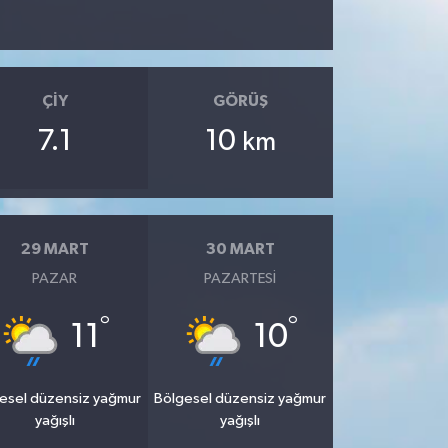
ÇIY
GÖRÜŞ
7.1
10
km
29 MART
30 MART
PAZAR
PAZARTESI
°
°
11
10
esel düzensiz yağmur
Bölgesel düzensiz yağmur
yağışlı
yağışlı