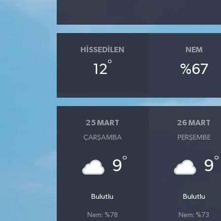
HISSEDILEN
NEM
°
12
%67
25 MART
26 MART
ÇARŞAMBA
PERŞEMBE
°
°
9
9
Bulutlu
Bulutlu
Nem: %78
Nem: %73