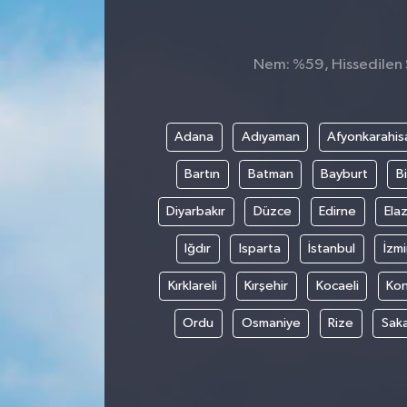
Nem: %59, Hissedilen S
Adana
Adıyaman
Afyonkarahis
Bartın
Batman
Bayburt
Bi
Diyarbakır
Düzce
Edirne
Elaz
Iğdır
Isparta
İstanbul
İzmi
Kırklareli
Kırşehir
Kocaeli
Ko
Ordu
Osmaniye
Rize
Sak