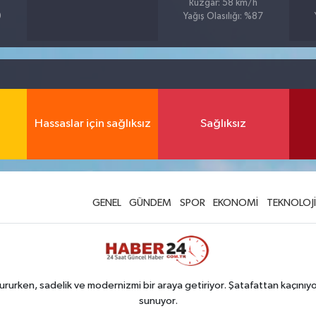
Rüzgar: 58 km/h
9
Yağış Olasılığı: %87
Hassaslar için sağlıksız
Sağlıksız
GENEL
GÜNDEM
SPOR
EKONOMİ
TEKNOLOJİ
rurken, sadelik ve modernizmi bir araya getiriyor. Şatafattan kaçınıyor
sunuyor.