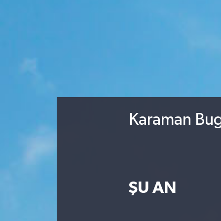
Karaman Bugü
ŞU AN