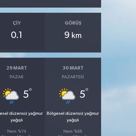
ÇIY
GÖRÜŞ
0.1
9
km
29 MART
30 MART
PAZAR
PAZARTESI
°
°
5
5
esel düzensiz yağmur
Bölgesel düzensiz yağmur
yağışlı
yağışlı
Nem: %74
Nem: %66