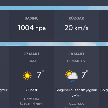
BASINÇ
RÜZGAR
1004
20
hpa
km/s
27 MART
28 MART
CUMA
CUMARTESI
°
°
7
7
ağmur
Güneşli
Bölgesel düzensiz yağmur
Bölg
yağışlı
Nem: %64
Rüzgar: 14 km/h
Nem: %65