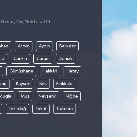
 0 mm, Çiy Noktası: 0.1,
ahan
Artvin
Aydın
Balıkesir
le
Çankırı
Çorum
Denizli
Gümüşhane
Hakkâri
Hatay
onu
Kayseri
Kilis
Kırıkkale
Muğla
Muş
Nevşehir
Niğde
Tekirdağ
Tokat
Trabzon