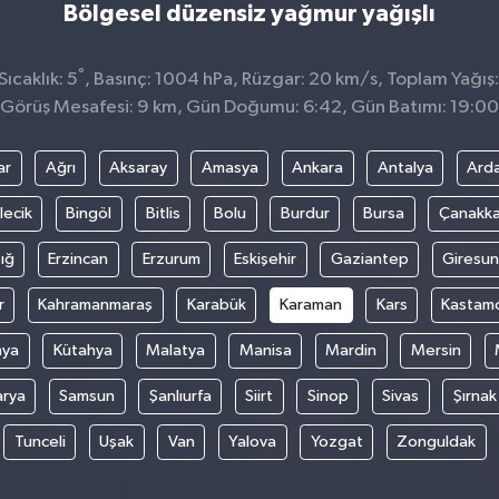
Bölgesel düzensiz yağmur yağışlı
°
ıcaklık: 5
, Basınç: 1004 hPa, Rüzgar: 20 km/s, Toplam Yağış:
Görüş Mesafesi: 9 km, Gün Doğumu: 6:42, Gün Batımı: 19:00
ar
Ağrı
Aksaray
Amasya
Ankara
Antalya
Ard
lecik
Bingöl
Bitlis
Bolu
Burdur
Bursa
Çanakka
ığ
Erzincan
Erzurum
Eskişehir
Gaziantep
Giresun
r
Kahramanmaraş
Karabük
Karaman
Kars
Kastam
nya
Kütahya
Malatya
Manisa
Mardin
Mersin
arya
Samsun
Şanlıurfa
Siirt
Sinop
Sivas
Şırnak
Tunceli
Uşak
Van
Yalova
Yozgat
Zonguldak