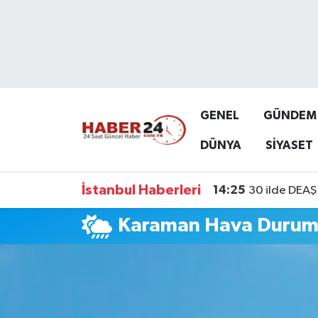
Nöbetçi Eczaneler
Hava Durumu
GENEL
GÜNDEM
Namaz Vakitleri
DÜNYA
SİYASET
Trafik Durumu
İstanbul Haberleri
14:25
30 ilde DEAŞ 
Süper Lig Puan Durumu ve Fikstür
Karaman Hava Duru
Tüm Manşetler
Son Dakika Haberleri
Haber Arşivi