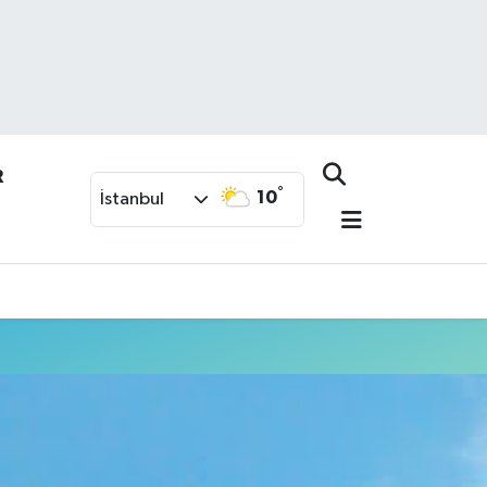
R
°
10
İstanbul