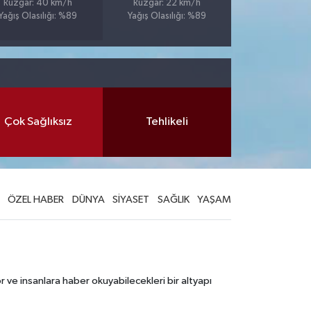
Rüzgar: 40 km/h
Rüzgar: 22 km/h
Yağış Olasılığı: %89
Yağış Olasılığı: %89
Çok Sağlıksız
Tehlikeli
ÖZEL HABER
DÜNYA
SİYASET
SAĞLIK
YAŞAM
 ve insanlara haber okuyabilecekleri bir altyapı