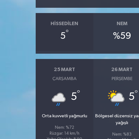
HISSEDILEN
NEM
°
5
%59
25 MART
26 MART
ÇARŞAMBA
PERŞEMBE
°
°
5
5
Orta kuvvetli yağmurlu
Bölgesel düzensiz y
yağışlı
Nem: %72
Rüzgar: 14 km/h
Nem: %83