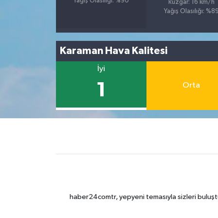
Yağış Olasılığı: %90
Rüzgar: 16 km/h
Yağış Olasılığı: %8
Karaman Hava Kalitesi
İyi
1
Orta
haber24comtr, yepyeni temasıyla sizleri buluştu