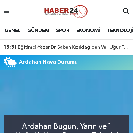
Nöbetçi Eczaneler
GENEL
GÜNDEM
SPOR
EKONOMİ
TEKNOLOJİ
Hava Durumu
15:31
Eğitimci-Yazar Dr. Şaban Kızıldağ’dan Vali Uğur Turan’a Ziyaret
Namaz Vakitleri
Ardahan Hava Durumu
Trafik Durumu
Süper Lig Puan Durumu ve Fikstür
Tüm Manşetler
Son Dakika Haberleri
Ardahan Bugün, Yarın ve 1
Haber Arşivi