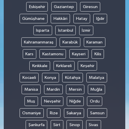
Eskişehir
Gaziantep
Giresun
Gümüşhane
Hakkâri
Hatay
Iğdır
Isparta
İstanbul
İzmir
Kahramanmaraş
Karabük
Karaman
Kars
Kastamonu
Kayseri
Kilis
Kırıkkale
Kırklareli
Kırşehir
Kocaeli
Konya
Kütahya
Malatya
Manisa
Mardin
Mersin
Muğla
Muş
Nevşehir
Niğde
Ordu
Osmaniye
Rize
Sakarya
Samsun
Şanlıurfa
Siirt
Sinop
Sivas