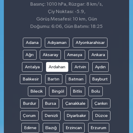
Basınç: 1010 hPa, Rüzgar: 8 km/s,
Çiy Noktası: -5.9,
Görüş Mesafesi: 10 km, Gün
Doğumu: 6:06, Gün Batımı: 18:25
Adana
Adıyaman
Afyonkarahisar
Ağrı
Aksaray
Amasya
Ankara
Antalya
Ardahan
Artvin
Aydın
Balıkesir
Bartın
Batman
Bayburt
Bilecik
Bingöl
Bitlis
Bolu
Burdur
Bursa
Çanakkale
Çankırı
Çorum
Denizli
Diyarbakır
Düzce
Edirne
Elazığ
Erzincan
Erzurum