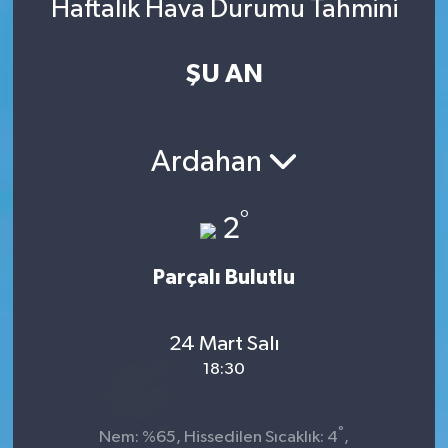
Haftalık Hava Durumu Tahmini
ŞU AN
Ardahan
°
2
Parçalı Bulutlu
24 Mart Salı
18:30
°
Nem: %65, Hissedilen Sıcaklık: 4
,