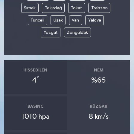
Şırnak
Tekirdağ
Tokat
Trabzon
Tunceli
Uşak
Van
Yalova
Yozgat
Zonguldak
HISSEDILEN
NEM
°
4
%65
BASINÇ
RÜZGAR
1010
8
hpa
km/s