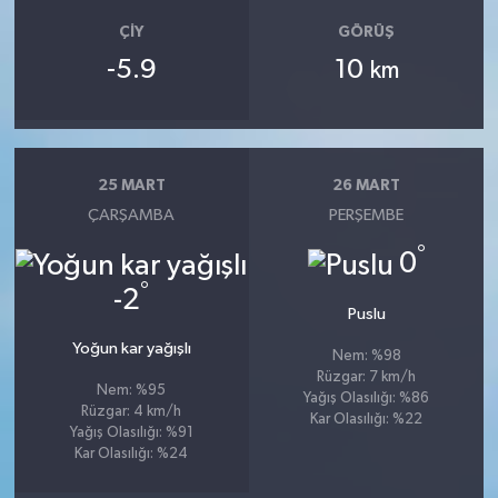
ÇIY
GÖRÜŞ
-5.9
10
km
25 MART
26 MART
ÇARŞAMBA
PERŞEMBE
°
0
°
-2
Puslu
Yoğun kar yağışlı
Nem: %98
Rüzgar: 7 km/h
Nem: %95
Yağış Olasılığı: %86
Rüzgar: 4 km/h
Kar Olasılığı: %22
Yağış Olasılığı: %91
Kar Olasılığı: %24