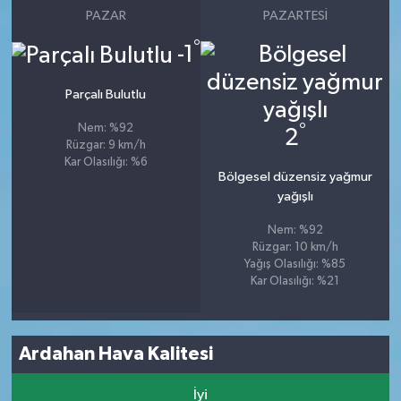
PAZAR
PAZARTESI
°
-1
Parçalı Bulutlu
°
Nem: %92
2
Rüzgar: 9 km/h
Kar Olasılığı: %6
Bölgesel düzensiz yağmur
yağışlı
Nem: %92
Rüzgar: 10 km/h
Yağış Olasılığı: %85
Kar Olasılığı: %21
Ardahan Hava Kalitesi
İyi