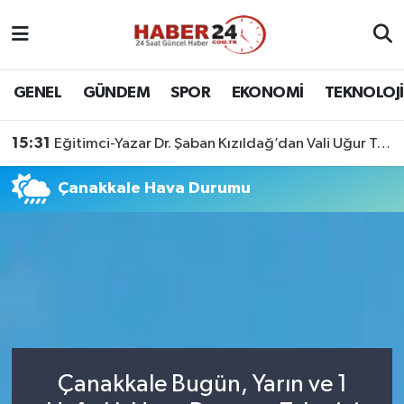
Nöbetçi Eczaneler
GENEL
GÜNDEM
SPOR
EKONOMİ
TEKNOLOJİ
Hava Durumu
15:31
Eğitimci-Yazar Dr. Şaban Kızıldağ’dan Vali Uğur Turan’a Ziyaret
Namaz Vakitleri
Çanakkale Hava Durumu
Trafik Durumu
Süper Lig Puan Durumu ve Fikstür
Tüm Manşetler
Son Dakika Haberleri
Çanakkale Bugün, Yarın ve 1
Haber Arşivi