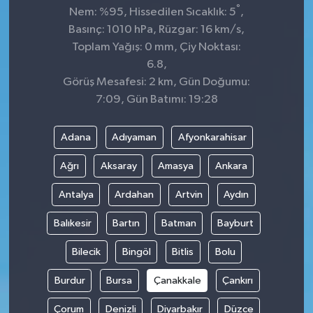
°
Nem: %95, Hissedilen Sıcaklık: 5
,
Basınç: 1010 hPa, Rüzgar: 16 km/s,
Toplam Yağış: 0 mm, Çiy Noktası:
6.8,
Görüş Mesafesi: 2 km, Gün Doğumu:
7:09, Gün Batımı: 19:28
Adana
Adıyaman
Afyonkarahisar
Ağrı
Aksaray
Amasya
Ankara
Antalya
Ardahan
Artvin
Aydın
Balıkesir
Bartın
Batman
Bayburt
Bilecik
Bingöl
Bitlis
Bolu
Burdur
Bursa
Çanakkale
Çankırı
Çorum
Denizli
Diyarbakır
Düzce