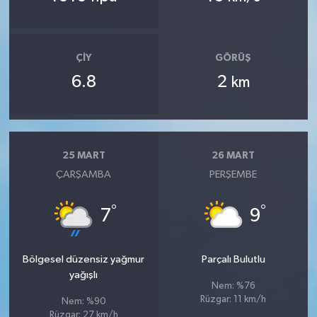
ÇIY
GÖRÜŞ
6.8
2
km
25 MART
26 MART
ÇARŞAMBA
PERŞEMBE
°
°
7
9
Bölgesel düzensiz yağmur
Parçalı Bulutlu
yağışlı
Nem: %76
Rüzgar: 11 km/h
Nem: %90
Rüzgar: 27 km/h