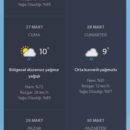
Yağış Olasılığı: %89
27 MART
28 MART
CUMA
CUMARTESI
°
°
10
9
Bölgesel düzensiz yağmur
Orta kuvvetli yağmurlu
yağışlı
Nem: %81
Rüzgar: 12 km/h
Nem: %72
Yağış Olasılığı: %87
Rüzgar: 26 km/h
Yağış Olasılığı: %89
29 MART
30 MART
PAZAR
PAZARTESI