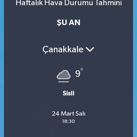
Haftalık Hava Durumu Tahmini
ŞU AN
Çanakkale
°
9
Sisli
24 Mart Salı
18:30