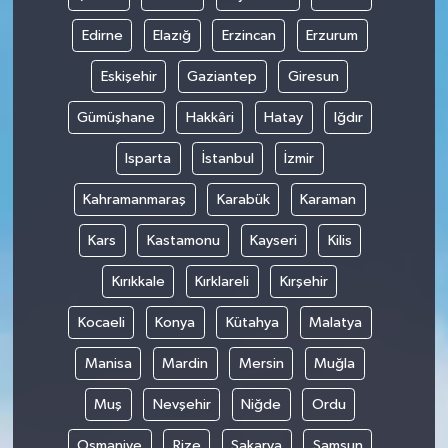
Edirne
Elazığ
Erzincan
Erzurum
Eskişehir
Gaziantep
Giresun
Gümüşhane
Hakkâri
Hatay
Iğdır
Isparta
İstanbul
İzmir
Kahramanmaraş
Karabük
Karaman
Kars
Kastamonu
Kayseri
Kilis
Kırıkkale
Kırklareli
Kırşehir
Kocaeli
Konya
Kütahya
Malatya
Manisa
Mardin
Mersin
Muğla
Muş
Nevşehir
Niğde
Ordu
Osmaniye
Rize
Sakarya
Samsun