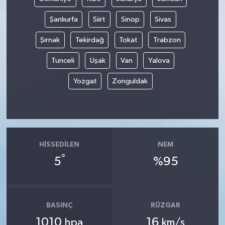
Şanlıurfa
Siirt
Sinop
Sivas
Şırnak
Tekirdağ
Tokat
Trabzon
Tunceli
Uşak
Van
Yalova
Yozgat
Zonguldak
HISSEDILEN
NEM
°
5
%95
BASINÇ
RÜZGAR
1010
16
hpa
km/s