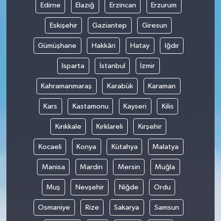
Edirne
Elazığ
Erzincan
Erzurum
Eskişehir
Gaziantep
Giresun
Gümüşhane
Hakkâri
Hatay
Iğdır
Isparta
İstanbul
İzmir
Kahramanmaraş
Karabük
Karaman
Kars
Kastamonu
Kayseri
Kilis
Kırıkkale
Kırklareli
Kırşehir
Kocaeli
Konya
Kütahya
Malatya
Manisa
Mardin
Mersin
Muğla
Muş
Nevşehir
Niğde
Ordu
Osmaniye
Rize
Sakarya
Samsun