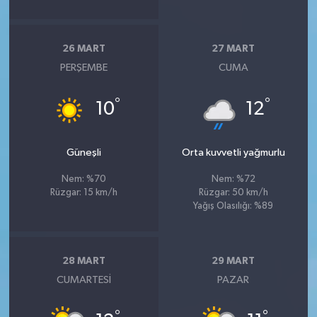
26 MART
27 MART
PERŞEMBE
CUMA
°
°
10
12
Güneşli
Orta kuvvetli yağmurlu
Nem: %70
Nem: %72
Rüzgar: 15 km/h
Rüzgar: 50 km/h
Yağış Olasılığı: %89
28 MART
29 MART
CUMARTESI
PAZAR
°
°