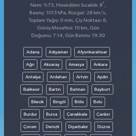
°
Nem: %73, Hissedilen Sıcaklık: 8
,
Basınç: 1013 hPa, Rüzgar: 28 km/s,
Toplam Yağış: 0 mm, Çiy Noktası: 6,
Görüş Mesafesi: 10 km, Gün
Doğumu: 7:14, Gün Batımı: 19:30
Adana
Adıyaman
Afyonkarahisar
Ağrı
Aksaray
Amasya
Ankara
Antalya
Ardahan
Artvin
Aydın
Balıkesir
Bartın
Batman
Bayburt
Bilecik
Bingöl
Bitlis
Bolu
Burdur
Bursa
Çanakkale
Çankırı
Çorum
Denizli
Diyarbakır
Düzce