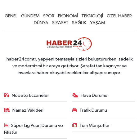
GENEL
GÜNDEM
SPOR
EKONOMİ
TEKNOLOJİ
ÖZEL HABER
DÜNYA
SİYASET
SAĞLIK
YAŞAM
haber24comtr, yepyeni temasıyla sizleri buluştururken, sadelik
ve modernizmi bir araya getiriyor. Şatafattan kaçınıyor ve
insanlara haber okuyabilecekleri bir altyapı sunuyor.
Nöbetçi Eczaneler
Hava Durumu
Namaz Vakitleri
Trafik Durumu
Süper Lig Puan Durumu ve
Tüm Manşetler
Fikstür