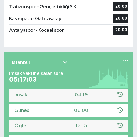
Trabzonspor - Gençlerbirliği S.K.
20:00
Kasımpaşa - Galatasaray
20:00
Antalyaspor - Kocaelispor
20:00
İstanbul
İmsak vaktine kalan süre
05:17:03
İmsak
04:19
Güneş
06:00
Öğle
13:15