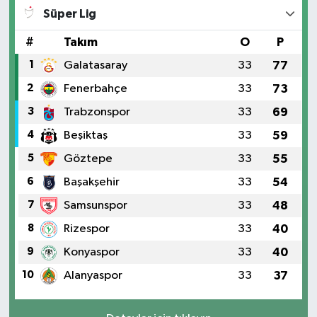
Süper Lig
#
Takım
O
P
1
Galatasaray
33
77
2
Fenerbahçe
33
73
3
Trabzonspor
33
69
4
Beşiktaş
33
59
5
Göztepe
33
55
6
Başakşehir
33
54
7
Samsunspor
33
48
8
Rizespor
33
40
9
Konyaspor
33
40
10
Alanyaspor
33
37