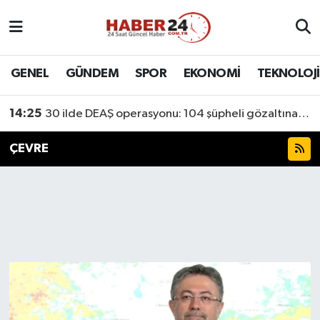
Nöbetçi Eczaneler
GENEL
GÜNDEM
SPOR
EKONOMİ
TEKNOLOJİ
Hava Durumu
14:25
30 ilde DEAŞ operasyonu: 104 şüpheli gözaltına alındı
Namaz Vakitleri
ÇEVRE
Trafik Durumu
Süper Lig Puan Durumu ve Fikstür
Tüm Manşetler
Son Dakika Haberleri
Haber Arşivi