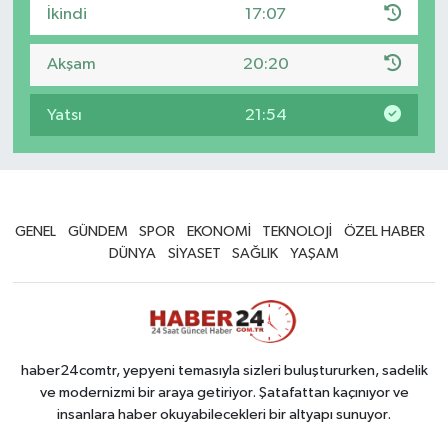
İkindi
17:07
Akşam
20:20
Yatsı
21:54
GENEL
GÜNDEM
SPOR
EKONOMİ
TEKNOLOJİ
ÖZEL HABER
DÜNYA
SİYASET
SAĞLIK
YAŞAM
haber24comtr, yepyeni temasıyla sizleri buluştururken, sadelik
ve modernizmi bir araya getiriyor. Şatafattan kaçınıyor ve
insanlara haber okuyabilecekleri bir altyapı sunuyor.