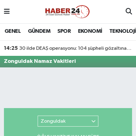
Nöbetçi Eczaneler
GENEL
GÜNDEM
SPOR
EKONOMİ
TEKNOLOJİ
Hava Durumu
14:25
30 ilde DEAŞ operasyonu: 104 şüpheli gözaltına alındı
Namaz Vakitleri
Zonguldak Namaz Vakitleri
Trafik Durumu
Süper Lig Puan Durumu ve Fikstür
Tüm Manşetler
Son Dakika Haberleri
Zonguldak
Haber Arşivi