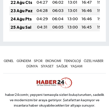
22 Ağu Cts
04:27
06:02
13:01
16:47
19:50
23 Ağu Paz
04:28
06:03
13:01
16:46
19:49
24 Ağu Pts
04:29
06:04
13:00
16:46
19:47
25 Ağu Sal
04:31
06:05
13:00
16:45
19:46
GENEL
GÜNDEM
SPOR
EKONOMİ
TEKNOLOJİ
ÖZEL HABER
DÜNYA
SİYASET
SAĞLIK
YAŞAM
haber24comtr, yepyeni temasıyla sizleri buluştururken, sadelik
ve modernizmi bir araya getiriyor. Şatafattan kaçınıyor ve
insanlara haber okuyabilecekleri bir altyapı sunuyor.