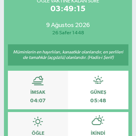
ÖĞLE VAKTİNE KALAN SÜRE
03:49:15
9 Ağustos 2026
26 Safer 1448
Müminlerin en hayırlıları, kanaatkâr olanlarıdır, en şerlileri
de tamahkâr (açgözlü) olanlarıdır. (Hadis-i Şerif)
İMSAK
GÜNEŞ
04:07
05:48
ÖĞLE
İKINDI