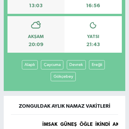
13:03
16:56
AKŞAM
YATSI
20:09
21:43
Alaplı
Çaycuma
Devrek
Ereğli
Gökçebey
ZONGULDAK AYLIK NAMAZ VAKITLERI
İMSAK
GÜNEŞ
ÖĞLE
İKINDI
AKŞA