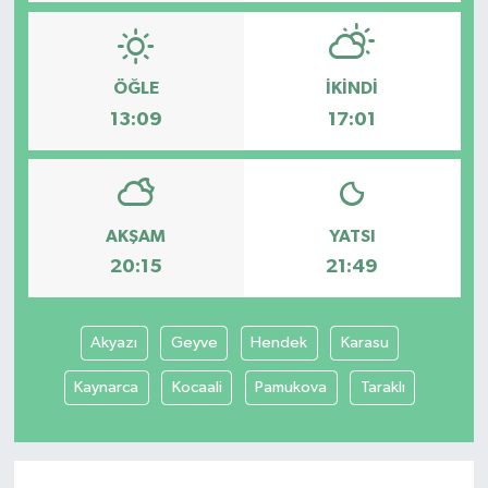
ÖĞLE
İKINDI
13:09
17:01
AKŞAM
YATSI
20:15
21:49
Akyazı
Geyve
Hendek
Karasu
Kaynarca
Kocaali
Pamukova
Taraklı