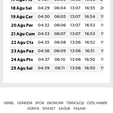
18 Ağu Sal
04:29
06:04
13:07
16:55
20:00
19 Ağu Çar
04:30
06:05
13:07
16:54
19:59
20 Ağu Per
04:32
06:06
13:07
16:53
19:58
21 Ağu Cum
04:33
06:07
13:07
16:53
19:56
22 Ağu Cts
04:35
06:08
13:06
16:52
19:55
23 Ağu Paz
04:36
06:09
13:06
16:51
19:53
24 Ağu Pts
04:37
06:10
13:06
16:50
19:52
25 Ağu Sal
04:39
06:11
13:06
16:50
19:50
GENEL
GÜNDEM
SPOR
EKONOMİ
TEKNOLOJİ
ÖZEL HABER
DÜNYA
SİYASET
SAĞLIK
YAŞAM