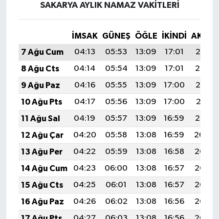
SAKARYA AYLIK NAMAZ VAKITLERI
İMSAK
GÜNEŞ
ÖĞLE
İKINDI
AKŞA
7 Ağu Cum
04:13
05:53
13:09
17:01
20:15
8 Ağu Cts
04:14
05:54
13:09
17:01
20:14
9 Ağu Paz
04:16
05:55
13:09
17:00
20:13
10 Ağu Pts
04:17
05:56
13:09
17:00
20:11
11 Ağu Sal
04:19
05:57
13:09
16:59
20:10
12 Ağu Çar
04:20
05:58
13:08
16:59
20:09
13 Ağu Per
04:22
05:59
13:08
16:58
20:07
14 Ağu Cum
04:23
06:00
13:08
16:57
20:06
15 Ağu Cts
04:25
06:01
13:08
16:57
20:05
16 Ağu Paz
04:26
06:02
13:08
16:56
20:03
17 Ağu Pts
04:27
06:03
13:08
16:56
20:02