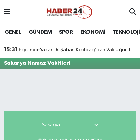
Nöbetçi Eczaneler
GENEL
GÜNDEM
SPOR
EKONOMİ
TEKNOLOJİ
Hava Durumu
15:31
Eğitimci-Yazar Dr. Şaban Kızıldağ’dan Vali Uğur Turan’a Ziyaret
Namaz Vakitleri
Sakarya Namaz Vakitleri
Trafik Durumu
Süper Lig Puan Durumu ve Fikstür
Tüm Manşetler
Son Dakika Haberleri
Sakarya
Haber Arşivi