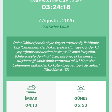
ÖĞLE VAKTİNE KALAN SÜRE
03:24:18
7 Ağustos 2026
24 Safer 1448
Onlar (kâfirler) orada şöyle feryad ederler: Ey Rabbimiz,
bizi (Cehennem’den) çıkar, (tekrar dünyaya gönder ki)
yaptığımız amellerden başka; sâlih amel işleyelim.
(Onlara şöyle denilir:) "Size, düşünecek bir kimsenin
düşüneceği kadar ömür vermedik mi ki? Hem size
Cehennem azâbından korkutan (peygamber) de geldi."
(Fâtır Sûresi, 37)
İMSAK
GÜNEŞ
04:13
05:53