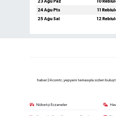
23 Ağu Paz
10 Rebiu
24 Ağu Pts
11 Rebiu
25 Ağu Sal
12 Rebiu
haber24comtr, yepyeni temasıyla sizleri buluştu
Nöbetçi Eczaneler
Ha