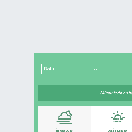
Bolu
Müminlerin en hayı
İMSAK
GÜNEŞ