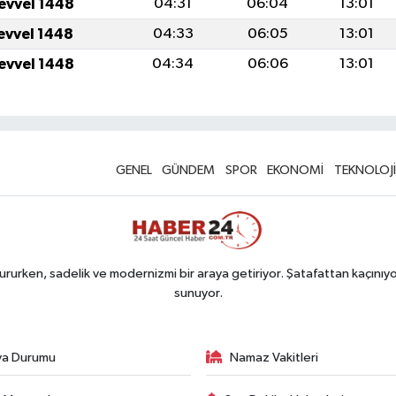
levvel 1448
04:31
06:04
13:01
levvel 1448
04:33
06:05
13:01
levvel 1448
04:34
06:06
13:01
GENEL
GÜNDEM
SPOR
EKONOMİ
TEKNOLOJİ
rurken, sadelik ve modernizmi bir araya getiriyor. Şatafattan kaçınıyor
sunuyor.
va Durumu
Namaz Vakitleri