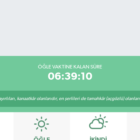
ÖĞLE VAKTİNE KALAN SÜRE
06:39:10
rlıları, kanaatkâr olanlarıdır, en şerlileri de tamahkâr (açgözlü) olanlarıd
ÖĞLE
İKINDI