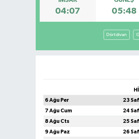
04:07
05:48
Dörtdivan
G
H
6 Ağu Per
23 Sa
7 Ağu Cum
24 Sa
8 Ağu Cts
25 Sa
9 Ağu Paz
26 Sa