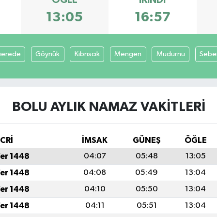
13:05
16:57
erede
Göynük
Kıbrıscık
Mengen
Mudurnu
Sebe
BOLU AYLIK NAMAZ VAKITLERI
İCRİ
İMSAK
GÜNEŞ
ÖĞLE
fer 1448
04:07
05:48
13:05
fer 1448
04:08
05:49
13:04
fer 1448
04:10
05:50
13:04
fer 1448
04:11
05:51
13:04