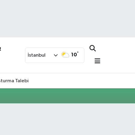
R
°
10
İstanbul
şturma Talebi