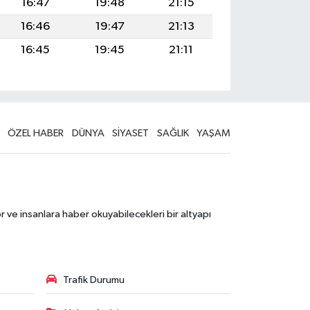
16:47
19:48
21:15
16:46
19:47
21:13
16:45
19:45
21:11
ÖZEL HABER
DÜNYA
SİYASET
SAĞLIK
YAŞAM
 ve insanlara haber okuyabilecekleri bir altyapı
Trafik Durumu