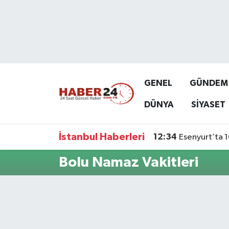
Nöbetçi Eczaneler
Hava Durumu
GENEL
GÜNDEM
Namaz Vakitleri
DÜNYA
SİYASET
Trafik Durumu
İstanbul Haberleri
12:34
Esenyurt’ta 1
Süper Lig Puan Durumu ve Fikstür
Bolu Namaz Vakitleri
Tüm Manşetler
Son Dakika Haberleri
Haber Arşivi