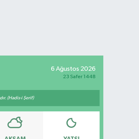
6 Ağustos 2026
23 Safer 1448
ır. (Hadis-i Şerif)
AKŞAM
YATSI