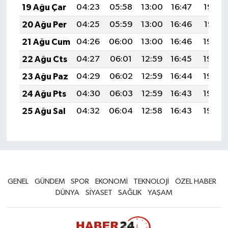
19 Ağu Çar
04:23
05:58
13:00
16:47
19:52
20 Ağu Per
04:25
05:59
13:00
16:46
19:51
21 Ağu Cum
04:26
06:00
13:00
16:46
19:49
22 Ağu Cts
04:27
06:01
12:59
16:45
19:48
23 Ağu Paz
04:29
06:02
12:59
16:44
19:46
24 Ağu Pts
04:30
06:03
12:59
16:43
19:45
25 Ağu Sal
04:32
06:04
12:58
16:43
19:43
GENEL
GÜNDEM
SPOR
EKONOMİ
TEKNOLOJİ
ÖZEL HABER
DÜNYA
SİYASET
SAĞLIK
YAŞAM