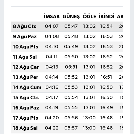
İMSAK
GÜNEŞ
ÖĞLE
İKINDI
AKŞA
8 Ağu Cts
04:07
05:47
13:02
16:54
20:07
9 Ağu Paz
04:08
05:48
13:02
16:53
20:06
10 Ağu Pts
04:10
05:49
13:02
16:53
20:04
11 Ağu Sal
04:11
05:50
13:02
16:52
20:03
12 Ağu Çar
04:13
05:51
13:01
16:52
20:02
13 Ağu Per
04:14
05:52
13:01
16:51
20:00
14 Ağu Cum
04:16
05:53
13:01
16:50
19:59
15 Ağu Cts
04:17
05:54
13:01
16:50
19:58
16 Ağu Paz
04:19
05:55
13:01
16:49
19:56
17 Ağu Pts
04:20
05:56
13:00
16:48
19:55
18 Ağu Sal
04:22
05:57
13:00
16:48
19:53