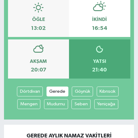
ÖĞLE
İKINDI
13:02
16:54
AKŞAM
YATSI
20:07
21:40
Dörtdivan
Gerede
Göynük
Kıbrıscık
Mengen
Mudurnu
Seben
Yeniçağa
GEREDE AYLIK NAMAZ VAKITLERI