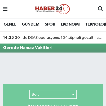
Nöbetçi Eczaneler
GENEL
GÜNDEM
SPOR
EKONOMİ
TEKNOLOJİ
Hava Durumu
14:25
30 ilde DEAŞ operasyonu: 104 şüpheli gözaltına alındı
Namaz Vakitleri
Gerede Namaz Vakitleri
Trafik Durumu
Süper Lig Puan Durumu ve Fikstür
Tüm Manşetler
Son Dakika Haberleri
Bolu
Haber Arşivi