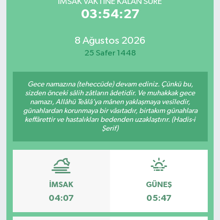
İMSAK VAKTİNE KALAN SÜRE
03:54:27
8 Ağustos 2026
25 Safer 1448
Gece namazına (teheccüde) devam ediniz. Çünkü bu,
sizden önceki sâlih zâtların âdetidir. Ve muhakkak gece
namazı, Allâhü Teâlâ’ya mânen yaklaşmaya vesîledir,
günahlardan korunmaya bir vâsıtadır, birtakım günahlara
keffârettir ve hastalıkları bedenden uzaklaştırır. (Hadis-i
Şerif)
İMSAK
GÜNEŞ
04:07
05:47