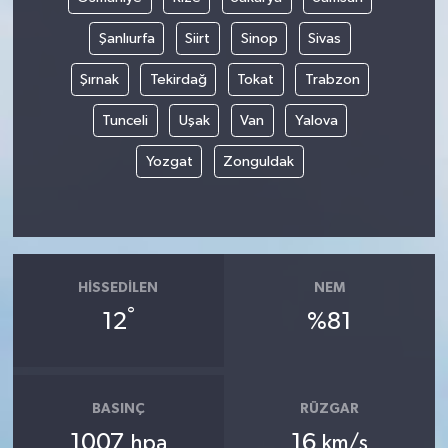
Şanlıurfa
Siirt
Sinop
Sivas
Şırnak
Tekirdağ
Tokat
Trabzon
Tunceli
Uşak
Van
Yalova
Yozgat
Zonguldak
HISSEDILEN
NEM
°
12
%81
BASINÇ
RÜZGAR
1007
16
hpa
km/s