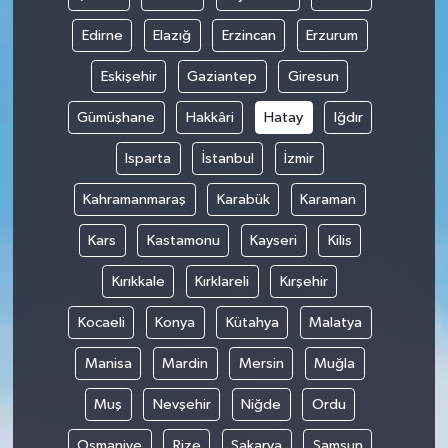
Edirne
Elazığ
Erzincan
Erzurum
Eskişehir
Gaziantep
Giresun
Gümüşhane
Hakkâri
Hatay
Iğdır
Isparta
İstanbul
İzmir
Kahramanmaraş
Karabük
Karaman
Kars
Kastamonu
Kayseri
Kilis
Kırıkkale
Kırklareli
Kırşehir
Kocaeli
Konya
Kütahya
Malatya
Manisa
Mardin
Mersin
Muğla
Muş
Nevşehir
Niğde
Ordu
Osmaniye
Rize
Sakarya
Samsun