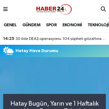
Nöbetçi Eczaneler
GENEL
GÜNDEM
SPOR
EKONOMİ
TEKNOLOJİ
Hava Durumu
14:25
30 ilde DEAŞ operasyonu: 104 şüpheli gözaltına alındı
Namaz Vakitleri
Hatay Hava Durumu
Trafik Durumu
Süper Lig Puan Durumu ve Fikstür
Tüm Manşetler
Son Dakika Haberleri
Hatay Bugün, Yarın ve 1 Haftalık
Haber Arşivi