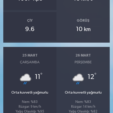
ÇIY
GÖRÜŞ
9.6
10
km
25 MART
26 MART
ÇARŞAMBA
PERŞEMBE
°
°
11
12
Orta kuvvetli yağmurlu
Orta kuvvetli yağmurlu
Nem: %83
Nem: %83
Rüzgar: 9 km/h
Rüzgar: 14 km/h
Yağış Olasılığı: %95
Yağış Olasılığı: %82