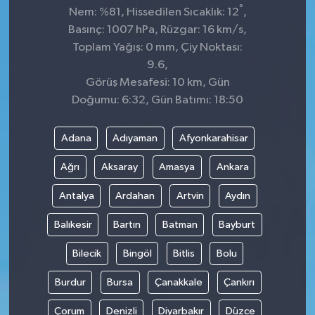
°
Nem: %81, Hissedilen Sıcaklık: 12
,
Basınç: 1007 hPa, Rüzgar: 16 km/s,
Toplam Yağış: 0 mm, Çiy Noktası:
9.6,
Görüş Mesafesi: 10 km, Gün
Doğumu: 6:32, Gün Batımı: 18:50
Adana
Adıyaman
Afyonkarahisar
Ağrı
Aksaray
Amasya
Ankara
Antalya
Ardahan
Artvin
Aydın
Balıkesir
Bartın
Batman
Bayburt
Bilecik
Bingöl
Bitlis
Bolu
Burdur
Bursa
Çanakkale
Çankırı
Çorum
Denizli
Diyarbakır
Düzce