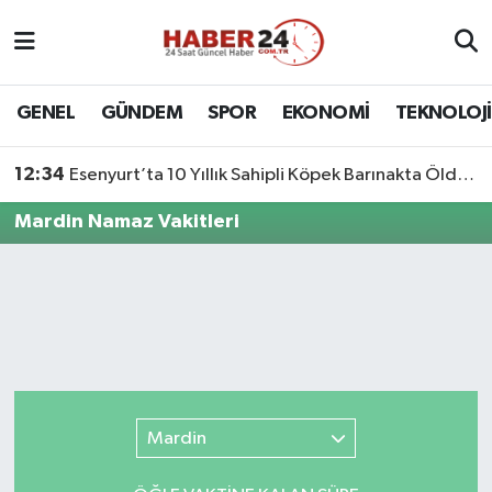
Nöbetçi Eczaneler
GENEL
GÜNDEM
SPOR
EKONOMİ
TEKNOLOJİ
Hava Durumu
12:34
Esenyurt’ta 10 Yıllık Sahipli Köpek Barınakta Öldü: Aileden Otopsi ve Soruşturma Talebi
Namaz Vakitleri
Mardin Namaz Vakitleri
Trafik Durumu
Süper Lig Puan Durumu ve Fikstür
Tüm Manşetler
Son Dakika Haberleri
Mardin
Haber Arşivi