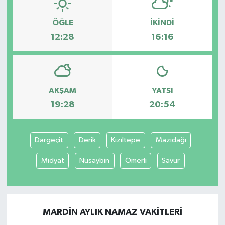
ÖĞLE
İKINDI
12:28
16:16
AKŞAM
YATSI
19:28
20:54
Dargeçit
Derik
Kızıltepe
Mazıdağı
Midyat
Nusaybin
Ömerli
Savur
MARDIN AYLIK NAMAZ VAKITLERI