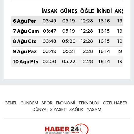
İMSAK
GÜNEŞ
ÖĞLE
İKINDI
AKŞAM
6 Ağu Per
03:45
05:19
12:28
16:16
19:28
7 Ağu Cum
03:47
05:19
12:28
16:15
19:27
8 Ağu Cts
03:48
05:20
12:28
16:15
19:25
9 Ağu Paz
03:49
05:21
12:28
16:14
19:24
10 Ağu Pts
03:50
05:22
12:28
16:14
19:23
GENEL
GÜNDEM
SPOR
EKONOMİ
TEKNOLOJİ
ÖZEL HABER
DÜNYA
SİYASET
SAĞLIK
YAŞAM