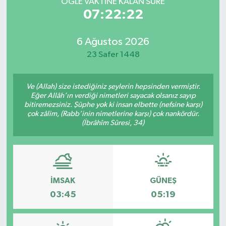
ÖĞLE VAKTİNE KALAN SÜRE
07:22:22
6 Ağustos 2026
23 Safer 1448
Ve (Allah) size istediğiniz şeylerin hepsinden vermiştir.
Eğer Allâh’ın verdiği nimetleri sayacak olsanız sayıp
bitiremezsiniz. Şüphe yok ki insan elbette (nefsine karşı)
çok zâlim, (Rabb’inin nimetlerine karşı) çok nankördür.
(İbrâhîm Sûresi, 34)
İMSAK
GÜNEŞ
03:45
05:19