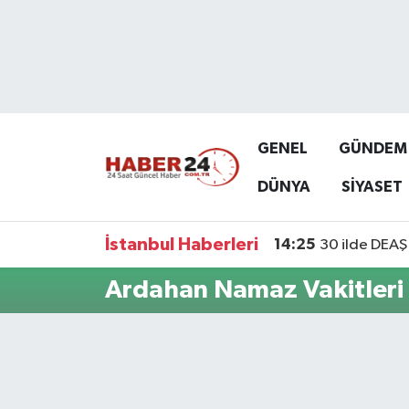
Nöbetçi Eczaneler
Hava Durumu
GENEL
GÜNDEM
Namaz Vakitleri
DÜNYA
SİYASET
Trafik Durumu
İstanbul Haberleri
14:25
30 ilde DEAŞ 
Süper Lig Puan Durumu ve Fikstür
Ardahan Namaz Vakitleri
Tüm Manşetler
Son Dakika Haberleri
Haber Arşivi