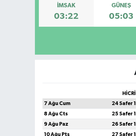
İMSAK
GÜNEŞ
03:22
05:03
HİCRİ
7 Ağu Cum
24 Safer 
8 Ağu Cts
25 Safer 
9 Ağu Paz
26 Safer 
10 Ağu Pts
27 Safer 