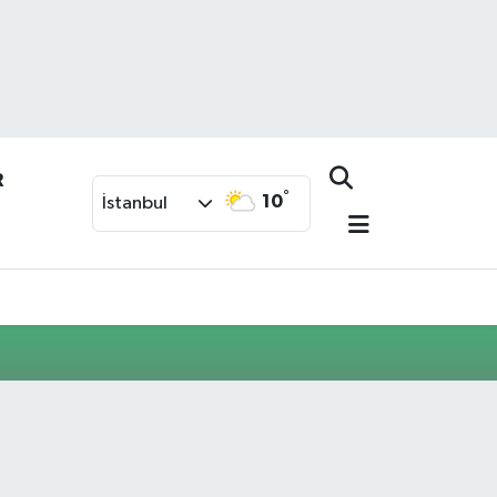
R
°
10
İstanbul