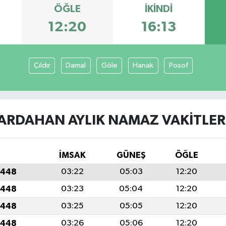
ÖĞLE
İKINDI
12:20
16:13
Çıldır
Damal
Göle
Hanak
Posof
ARDAHAN AYLIK NAMAZ VAKITLER
İMSAK
GÜNEŞ
ÖĞLE
1448
03:22
05:03
12:20
1448
03:23
05:04
12:20
1448
03:25
05:05
12:20
1448
03:26
05:06
12:20