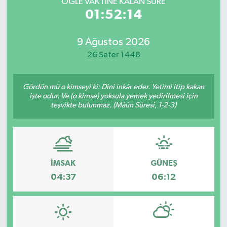
ÖĞLE VAKTİNE KALAN SÜRE
01:52:14
9 Ağustos 2026
26 Safer 1448
Gördün mü o kimseyi ki: Dini inkâr eder. Yetimi itip kakan
işte odur. Ve (o kimse) yoksula yemek yedirilmesi için
teşvikte bulunmaz. (Mâûn Sûresi, 1-2-3)
İMSAK
GÜNEŞ
04:37
06:12