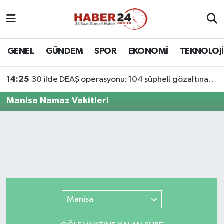
Nöbetçi Eczaneler
GENEL
GÜNDEM
SPOR
EKONOMİ
TEKNOLOJİ
Hava Durumu
14:25
30 ilde DEAŞ operasyonu: 104 şüpheli gözaltına alındı
Namaz Vakitleri
Manisa Namaz Vakitleri
Trafik Durumu
Süper Lig Puan Durumu ve Fikstür
Tüm Manşetler
Son Dakika Haberleri
Manisa
Haber Arşivi