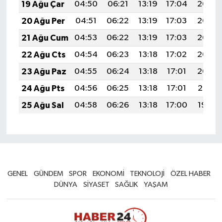
19 Ağu Çar
04:50
06:21
13:19
17:04
20:07
20 Ağu Per
04:51
06:22
13:19
17:03
20:06
21 Ağu Cum
04:53
06:22
13:19
17:03
20:05
22 Ağu Cts
04:54
06:23
13:18
17:02
20:03
23 Ağu Paz
04:55
06:24
13:18
17:01
20:02
24 Ağu Pts
04:56
06:25
13:18
17:01
20:01
25 Ağu Sal
04:58
06:26
13:18
17:00
19:59
GENEL
GÜNDEM
SPOR
EKONOMİ
TEKNOLOJİ
ÖZEL HABER
DÜNYA
SİYASET
SAĞLIK
YAŞAM