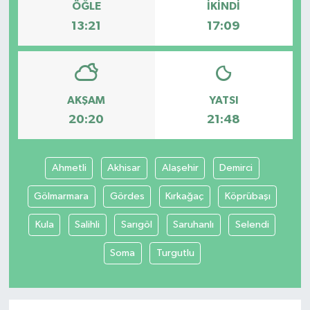
ÖĞLE
İKINDI
13:21
17:09
AKŞAM
YATSI
20:20
21:48
Ahmetli
Akhisar
Alaşehir
Demirci
Gölmarmara
Gördes
Kırkağaç
Köprübaşı
Kula
Salihli
Sarıgöl
Saruhanlı
Selendi
Soma
Turgutlu