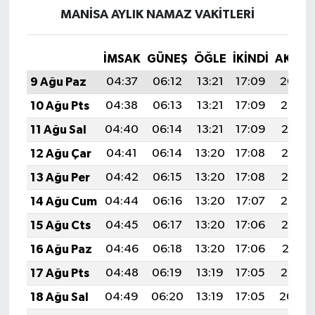
MANISA AYLIK NAMAZ VAKITLERI
İMSAK
GÜNEŞ
ÖĞLE
İKINDI
AKŞA
9 Ağu Paz
04:37
06:12
13:21
17:09
20:20
10 Ağu Pts
04:38
06:13
13:21
17:09
20:19
11 Ağu Sal
04:40
06:14
13:21
17:09
20:18
12 Ağu Çar
04:41
06:14
13:20
17:08
20:17
13 Ağu Per
04:42
06:15
13:20
17:08
20:15
14 Ağu Cum
04:44
06:16
13:20
17:07
20:14
15 Ağu Cts
04:45
06:17
13:20
17:06
20:13
16 Ağu Paz
04:46
06:18
13:20
17:06
20:11
17 Ağu Pts
04:48
06:19
13:19
17:05
20:10
18 Ağu Sal
04:49
06:20
13:19
17:05
20:09