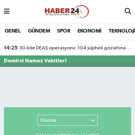
Nöbetçi Eczaneler
GENEL
GÜNDEM
SPOR
EKONOMİ
TEKNOLOJİ
Hava Durumu
14:25
30 ilde DEAŞ operasyonu: 104 şüpheli gözaltına alındı
Namaz Vakitleri
Demirci Namaz Vakitleri
Trafik Durumu
Süper Lig Puan Durumu ve Fikstür
Tüm Manşetler
Son Dakika Haberleri
Manisa
Haber Arşivi