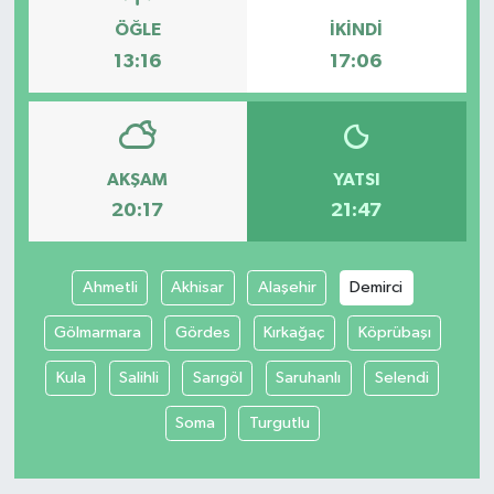
ÖĞLE
İKINDI
13:16
17:06
AKŞAM
YATSI
20:17
21:47
Ahmetli
Akhisar
Alaşehir
Demirci
Gölmarmara
Gördes
Kırkağaç
Köprübaşı
Kula
Salihli
Sarıgöl
Saruhanlı
Selendi
Soma
Turgutlu