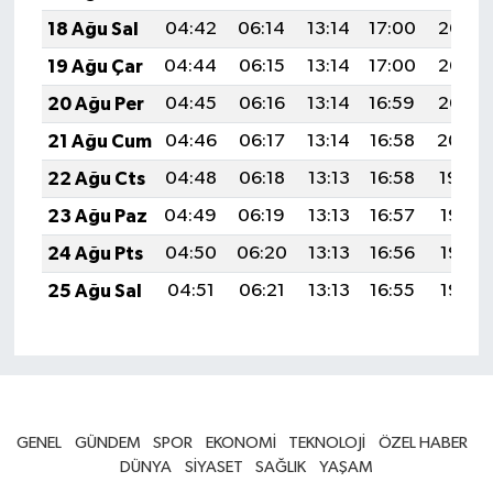
18 Ağu Sal
04:42
06:14
13:14
17:00
20:05
19 Ağu Çar
04:44
06:15
13:14
17:00
20:03
20 Ağu Per
04:45
06:16
13:14
16:59
20:02
21 Ağu Cum
04:46
06:17
13:14
16:58
20:00
22 Ağu Cts
04:48
06:18
13:13
16:58
19:59
23 Ağu Paz
04:49
06:19
13:13
16:57
19:58
24 Ağu Pts
04:50
06:20
13:13
16:56
19:56
25 Ağu Sal
04:51
06:21
13:13
16:55
19:55
GENEL
GÜNDEM
SPOR
EKONOMİ
TEKNOLOJİ
ÖZEL HABER
DÜNYA
SİYASET
SAĞLIK
YAŞAM