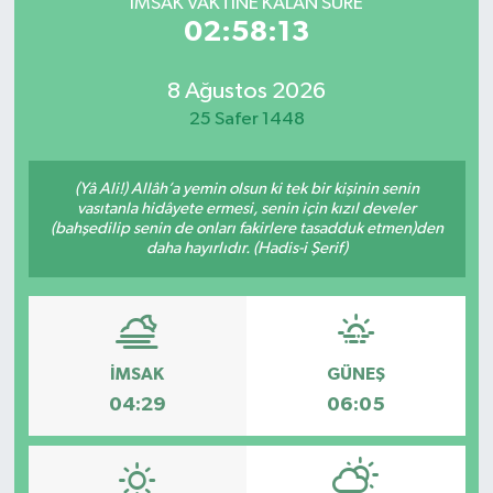
İMSAK VAKTİNE KALAN SÜRE
02:58:13
8 Ağustos 2026
25 Safer 1448
(Yâ Ali!) Allâh’a yemin olsun ki tek bir kişinin senin
vasıtanla hidâyete ermesi, senin için kızıl develer
(bahşedilip senin de onları fakirlere tasadduk etmen)den
daha hayırlıdır. (Hadis-i Şerif)
İMSAK
GÜNEŞ
04:29
06:05