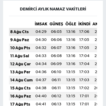
DEMIRCI AYLIK NAMAZ VAKITLERI
İMSAK
GÜNEŞ
ÖĞLE
İKINDI
AKŞA
8 Ağu Cts
04:29
06:05
13:16
17:06
20:17
9 Ağu Paz
04:30
06:06
13:16
17:05
20:16
10 Ağu Pts
04:32
06:07
13:16
17:05
20:15
11 Ağu Sal
04:33
06:08
13:16
17:04
20:14
12 Ağu Çar
04:34
06:09
13:16
17:04
20:12
13 Ağu Per
04:36
06:10
13:15
17:03
20:11
14 Ağu Cum
04:37
06:11
13:15
17:03
20:10
15 Ağu Cts
04:38
06:11
13:15
17:02
20:09
16 Ağu Paz
04:40
06:12
13:15
17:01
20:07
17 Ağu Pts
04:41
06:13
13:15
17:01
20:06