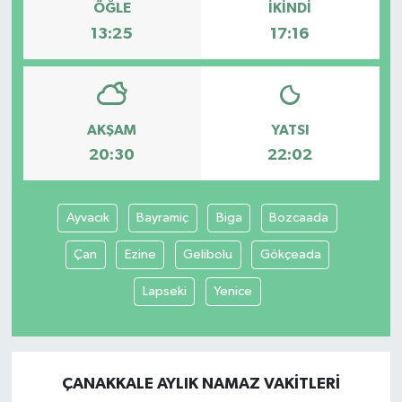
ÖĞLE
İKINDI
13:25
17:16
AKŞAM
YATSI
20:30
22:02
Ayvacık
Bayramiç
Biga
Bozcaada
Çan
Ezine
Gelibolu
Gökçeada
Lapseki
Yenice
ÇANAKKALE AYLIK NAMAZ VAKITLERI