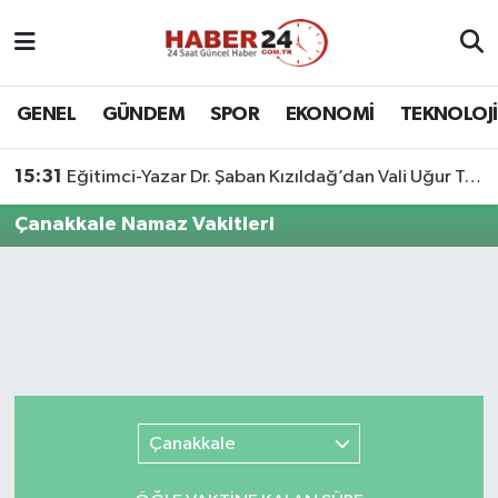
Nöbetçi Eczaneler
GENEL
GÜNDEM
SPOR
EKONOMİ
TEKNOLOJİ
Hava Durumu
15:31
Eğitimci-Yazar Dr. Şaban Kızıldağ’dan Vali Uğur Turan’a Ziyaret
Namaz Vakitleri
Çanakkale Namaz Vakitleri
Trafik Durumu
Süper Lig Puan Durumu ve Fikstür
Tüm Manşetler
Son Dakika Haberleri
Çanakkale
Haber Arşivi