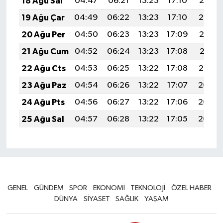
18 Ağu Sal
04:47
06:21
13:23
17:10
20:15
19 Ağu Çar
04:49
06:22
13:23
17:10
20:14
20 Ağu Per
04:50
06:23
13:23
17:09
20:13
21 Ağu Cum
04:52
06:24
13:23
17:08
20:11
22 Ağu Cts
04:53
06:25
13:22
17:08
20:10
23 Ağu Paz
04:54
06:26
13:22
17:07
20:08
24 Ağu Pts
04:56
06:27
13:22
17:06
20:07
25 Ağu Sal
04:57
06:28
13:22
17:05
20:05
GENEL
GÜNDEM
SPOR
EKONOMİ
TEKNOLOJİ
ÖZEL HABER
DÜNYA
SİYASET
SAĞLIK
YAŞAM