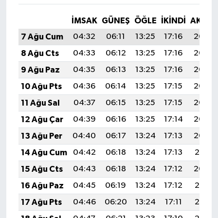
İMSAK
GÜNEŞ
ÖĞLE
İKINDI
AKŞA
7 Ağu Cum
04:32
06:11
13:25
17:16
20:30
8 Ağu Cts
04:33
06:12
13:25
17:16
20:29
9 Ağu Paz
04:35
06:13
13:25
17:16
20:27
10 Ağu Pts
04:36
06:14
13:25
17:15
20:26
11 Ağu Sal
04:37
06:15
13:25
17:15
20:25
12 Ağu Çar
04:39
06:16
13:25
17:14
20:24
13 Ağu Per
04:40
06:17
13:24
17:13
20:22
14 Ağu Cum
04:42
06:18
13:24
17:13
20:21
15 Ağu Cts
04:43
06:18
13:24
17:12
20:20
16 Ağu Paz
04:45
06:19
13:24
17:12
20:18
17 Ağu Pts
04:46
06:20
13:24
17:11
20:17