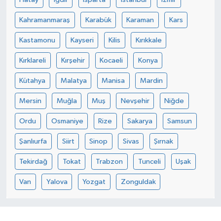
Kahramanmaraş
Karabük
Karaman
Kars
Kastamonu
Kayseri
Kilis
Kırıkkale
Kırklareli
Kırşehir
Kocaeli
Konya
Kütahya
Malatya
Manisa
Mardin
Mersin
Muğla
Muş
Nevşehir
Niğde
Ordu
Osmaniye
Rize
Sakarya
Samsun
Şanlıurfa
Siirt
Sinop
Sivas
Şırnak
Tekirdağ
Tokat
Trabzon
Tunceli
Uşak
Van
Yalova
Yozgat
Zonguldak