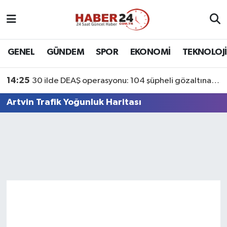
Nöbetçi Eczaneler
GENEL
GÜNDEM
SPOR
EKONOMİ
TEKNOLOJİ
Hava Durumu
14:25
30 ilde DEAŞ operasyonu: 104 şüpheli gözaltına alındı
Namaz Vakitleri
Artvin Trafik Yoğunluk Haritası
Trafik Durumu
Süper Lig Puan Durumu ve Fikstür
Tüm Manşetler
Son Dakika Haberleri
Haber Arşivi