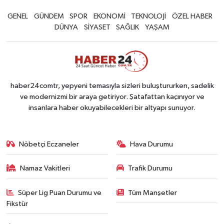
GENEL
GÜNDEM
SPOR
EKONOMİ
TEKNOLOJİ
ÖZEL HABER
DÜNYA
SİYASET
SAĞLIK
YAŞAM
haber24comtr, yepyeni temasıyla sizleri buluştururken, sadelik
ve modernizmi bir araya getiriyor. Şatafattan kaçınıyor ve
insanlara haber okuyabilecekleri bir altyapı sunuyor.
Nöbetçi Eczaneler
Hava Durumu
Namaz Vakitleri
Trafik Durumu
Süper Lig Puan Durumu ve
Tüm Manşetler
Fikstür