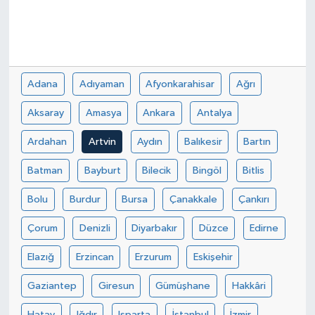
Adana
Adıyaman
Afyonkarahisar
Ağrı
Aksaray
Amasya
Ankara
Antalya
Ardahan
Artvin
Aydın
Balıkesir
Bartın
Batman
Bayburt
Bilecik
Bingöl
Bitlis
Bolu
Burdur
Bursa
Çanakkale
Çankırı
Çorum
Denizli
Diyarbakır
Düzce
Edirne
Elazığ
Erzincan
Erzurum
Eskişehir
Gaziantep
Giresun
Gümüşhane
Hakkâri
Hatay
Iğdır
Isparta
İstanbul
İzmir