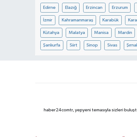
Edirne
Elazığ
Erzincan
Erzurum
İzmir
Kahramanmaraş
Karabük
Kar
Kütahya
Malatya
Manisa
Mardin
Şanlıurfa
Siirt
Sinop
Sivas
Şırna
haber24comtr, yepyeni temasıyla sizleri buluştu