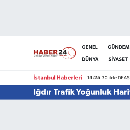
Nöbetçi Eczaneler
Hava Durumu
GENEL
GÜNDEM
Namaz Vakitleri
DÜNYA
SİYASET
Trafik Durumu
İstanbul Haberleri
14:25
30 ilde DEAŞ 
Süper Lig Puan Durumu ve Fikstür
Iğdır Trafik Yoğunluk Hari
Tüm Manşetler
Son Dakika Haberleri
Haber Arşivi