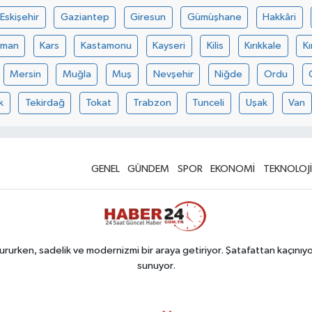
Eskişehir
Gaziantep
Giresun
Gümüşhane
Hakkâri
aman
Kars
Kastamonu
Kayseri
Kilis
Kırıkkale
Kı
Mersin
Muğla
Muş
Nevşehir
Niğde
Ordu
k
Tekirdağ
Tokat
Trabzon
Tunceli
Uşak
Van
GENEL
GÜNDEM
SPOR
EKONOMİ
TEKNOLOJİ
rurken, sadelik ve modernizmi bir araya getiriyor. Şatafattan kaçınıyor
sunuyor.