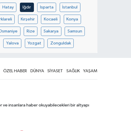
Hatay
Iğdır
Isparta
İstanbul
rklareli
Kırşehir
Kocaeli
Konya
Osmaniye
Rize
Sakarya
Samsun
Yalova
Yozgat
Zonguldak
ÖZEL HABER
DÜNYA
SİYASET
SAĞLIK
YAŞAM
 ve insanlara haber okuyabilecekleri bir altyapı