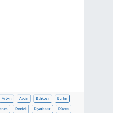
Artvin
Aydın
Balıkesir
Bartın
orum
Denizli
Diyarbakır
Düzce