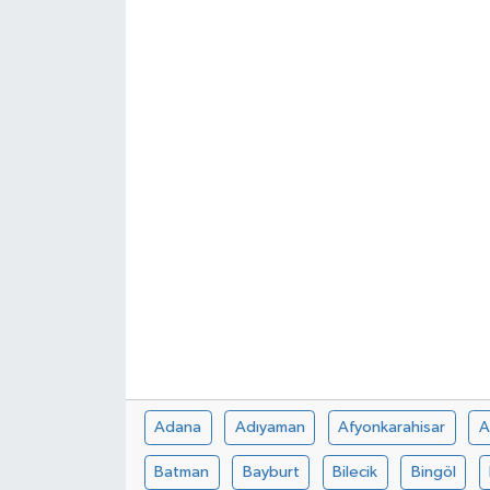
Adana
Adıyaman
Afyonkarahisar
A
Batman
Bayburt
Bilecik
Bingöl