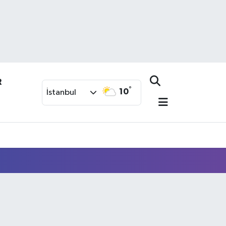
R
°
10
İstanbul