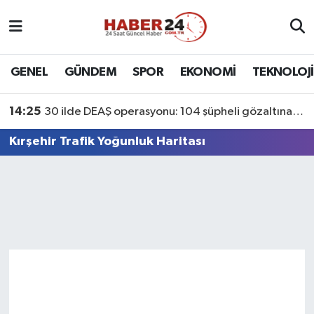
Nöbetçi Eczaneler
GENEL
GÜNDEM
SPOR
EKONOMİ
TEKNOLOJİ
Hava Durumu
14:25
30 ilde DEAŞ operasyonu: 104 şüpheli gözaltına alındı
Namaz Vakitleri
Kırşehir Trafik Yoğunluk Haritası
Trafik Durumu
Süper Lig Puan Durumu ve Fikstür
Tüm Manşetler
Son Dakika Haberleri
Haber Arşivi