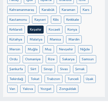
Kahramanmaraş
Karabük
Karaman
Kars
Kastamonu
Kayseri
Kilis
Kırıkkale
Kırklareli
Kırşehir
Kocaeli
Konya
Kütahya
Malatya
Manisa
Mardin
Mersin
Muğla
Muş
Nevşehir
Niğde
Ordu
Osmaniye
Rize
Sakarya
Samsun
Şanlıurfa
Siirt
Sinop
Sivas
Şırnak
Tekirdağ
Tokat
Trabzon
Tunceli
Uşak
Van
Yalova
Yozgat
Zonguldak