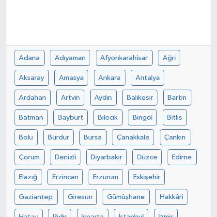
Adana
Adıyaman
Afyonkarahisar
Ağrı
Aksaray
Amasya
Ankara
Antalya
Ardahan
Artvin
Aydın
Balıkesir
Bartın
Batman
Bayburt
Bilecik
Bingöl
Bitlis
Bolu
Burdur
Bursa
Çanakkale
Çankırı
Çorum
Denizli
Diyarbakır
Düzce
Edirne
Elazığ
Erzincan
Erzurum
Eskişehir
Gaziantep
Giresun
Gümüşhane
Hakkâri
Hatay
Iğdır
Isparta
İstanbul
İzmir