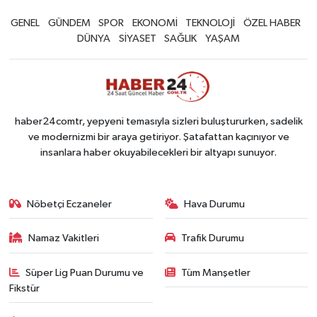
GENEL
GÜNDEM
SPOR
EKONOMİ
TEKNOLOJİ
ÖZEL HABER
DÜNYA
SİYASET
SAĞLIK
YAŞAM
haber24comtr, yepyeni temasıyla sizleri buluştururken, sadelik
ve modernizmi bir araya getiriyor. Şatafattan kaçınıyor ve
insanlara haber okuyabilecekleri bir altyapı sunuyor.
Nöbetçi Eczaneler
Hava Durumu
Namaz Vakitleri
Trafik Durumu
Süper Lig Puan Durumu ve
Tüm Manşetler
Fikstür