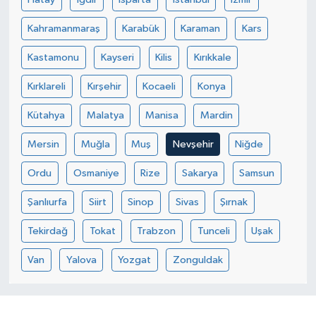
Kahramanmaraş
Karabük
Karaman
Kars
Kastamonu
Kayseri
Kilis
Kırıkkale
Kırklareli
Kırşehir
Kocaeli
Konya
Kütahya
Malatya
Manisa
Mardin
Mersin
Muğla
Muş
Nevşehir
Niğde
Ordu
Osmaniye
Rize
Sakarya
Samsun
Şanlıurfa
Siirt
Sinop
Sivas
Şırnak
Tekirdağ
Tokat
Trabzon
Tunceli
Uşak
Van
Yalova
Yozgat
Zonguldak