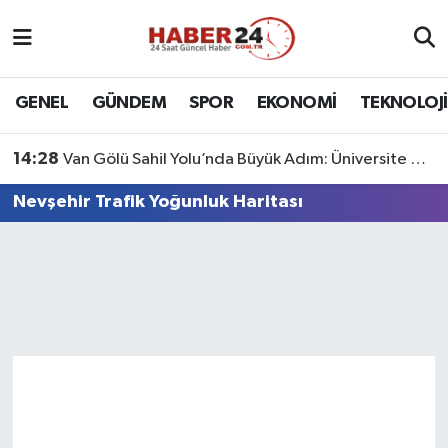
Nöbetçi Eczaneler
GENEL
GÜNDEM
SPOR
EKONOMİ
TEKNOLOJİ
Hava Durumu
14:28
Van Gölü Sahil Yolu’nda Büyük Adım: Üniversite Bağlantı Etabı Tamamlandı
Namaz Vakitleri
Nevşehir Trafik Yoğunluk Haritası
Trafik Durumu
Süper Lig Puan Durumu ve Fikstür
Tüm Manşetler
Son Dakika Haberleri
Haber Arşivi