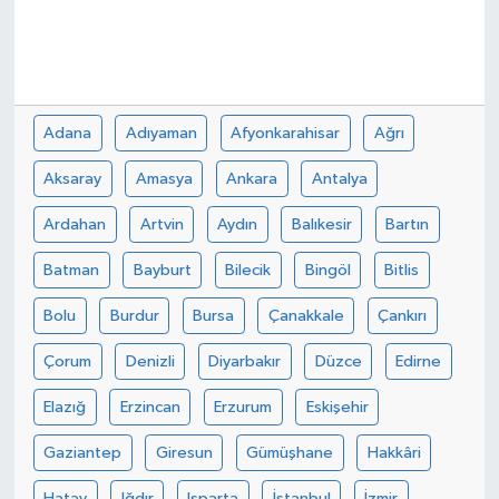
Adana
Adıyaman
Afyonkarahisar
Ağrı
Aksaray
Amasya
Ankara
Antalya
Ardahan
Artvin
Aydın
Balıkesir
Bartın
Batman
Bayburt
Bilecik
Bingöl
Bitlis
Bolu
Burdur
Bursa
Çanakkale
Çankırı
Çorum
Denizli
Diyarbakır
Düzce
Edirne
Elazığ
Erzincan
Erzurum
Eskişehir
Gaziantep
Giresun
Gümüşhane
Hakkâri
Hatay
Iğdır
Isparta
İstanbul
İzmir