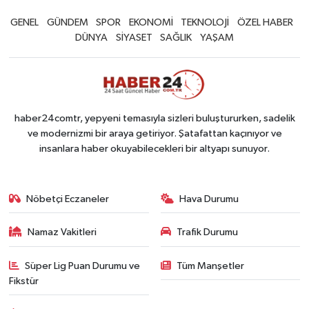
GENEL
GÜNDEM
SPOR
EKONOMİ
TEKNOLOJİ
ÖZEL HABER
DÜNYA
SİYASET
SAĞLIK
YAŞAM
haber24comtr, yepyeni temasıyla sizleri buluştururken, sadelik
ve modernizmi bir araya getiriyor. Şatafattan kaçınıyor ve
insanlara haber okuyabilecekleri bir altyapı sunuyor.
Nöbetçi Eczaneler
Hava Durumu
Namaz Vakitleri
Trafik Durumu
Süper Lig Puan Durumu ve
Tüm Manşetler
Fikstür