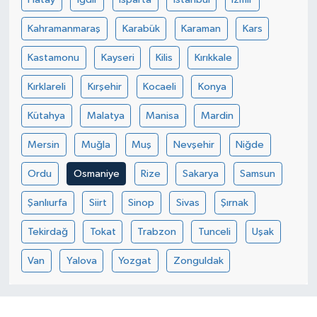
Kahramanmaraş
Karabük
Karaman
Kars
Kastamonu
Kayseri
Kilis
Kırıkkale
Kırklareli
Kırşehir
Kocaeli
Konya
Kütahya
Malatya
Manisa
Mardin
Mersin
Muğla
Muş
Nevşehir
Niğde
Ordu
Osmaniye
Rize
Sakarya
Samsun
Şanlıurfa
Siirt
Sinop
Sivas
Şırnak
Tekirdağ
Tokat
Trabzon
Tunceli
Uşak
Van
Yalova
Yozgat
Zonguldak