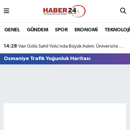
Nöbetçi Eczaneler
GENEL
GÜNDEM
SPOR
EKONOMİ
TEKNOLOJİ
Hava Durumu
14:28
Van Gölü Sahil Yolu’nda Büyük Adım: Üniversite Bağlantı Etabı Tamamlandı
Namaz Vakitleri
Osmaniye Trafik Yoğunluk Haritası
Trafik Durumu
Süper Lig Puan Durumu ve Fikstür
Tüm Manşetler
Son Dakika Haberleri
Haber Arşivi