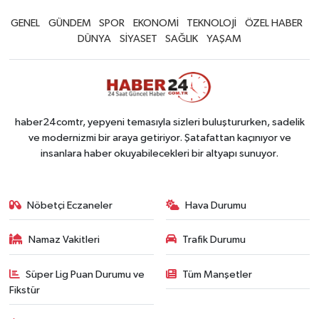
GENEL
GÜNDEM
SPOR
EKONOMİ
TEKNOLOJİ
ÖZEL HABER
DÜNYA
SİYASET
SAĞLIK
YAŞAM
haber24comtr, yepyeni temasıyla sizleri buluştururken, sadelik
ve modernizmi bir araya getiriyor. Şatafattan kaçınıyor ve
insanlara haber okuyabilecekleri bir altyapı sunuyor.
Nöbetçi Eczaneler
Hava Durumu
Namaz Vakitleri
Trafik Durumu
Süper Lig Puan Durumu ve
Tüm Manşetler
Fikstür