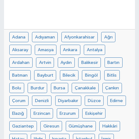
Adana
Adıyaman
Afyonkarahisar
Ağrı
Aksaray
Amasya
Ankara
Antalya
Ardahan
Artvin
Aydın
Balıkesir
Bartın
Batman
Bayburt
Bilecik
Bingöl
Bitlis
Bolu
Burdur
Bursa
Çanakkale
Çankırı
Çorum
Denizli
Diyarbakır
Düzce
Edirne
Elazığ
Erzincan
Erzurum
Eskişehir
Gaziantep
Giresun
Gümüşhane
Hakkâri
Hatay
Iğdır
Isparta
İstanbul
İzmir