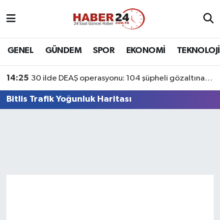
Nöbetçi Eczaneler
GENEL
GÜNDEM
SPOR
EKONOMİ
TEKNOLOJİ
Hava Durumu
14:25
30 ilde DEAŞ operasyonu: 104 şüpheli gözaltına alındı
Namaz Vakitleri
Bitlis Trafik Yoğunluk Haritası
Trafik Durumu
Süper Lig Puan Durumu ve Fikstür
Tüm Manşetler
Son Dakika Haberleri
Haber Arşivi