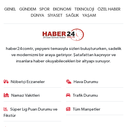
GENEL
GÜNDEM
SPOR
EKONOMİ
TEKNOLOJİ
ÖZEL HABER
DÜNYA
SİYASET
SAĞLIK
YAŞAM
haber24comtr, yepyeni temasıyla sizleri buluştururken, sadelik
ve modernizmi bir araya getiriyor. Şatafattan kaçınıyor ve
insanlara haber okuyabilecekleri bir altyapı sunuyor.
Nöbetçi Eczaneler
Hava Durumu
Namaz Vakitleri
Trafik Durumu
Süper Lig Puan Durumu ve
Tüm Manşetler
Fikstür