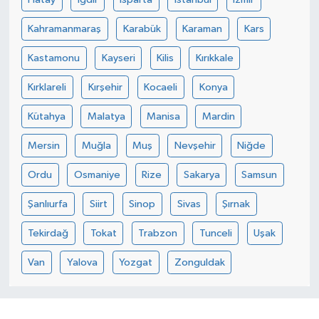
Kahramanmaraş
Karabük
Karaman
Kars
Kastamonu
Kayseri
Kilis
Kırıkkale
Kırklareli
Kırşehir
Kocaeli
Konya
Kütahya
Malatya
Manisa
Mardin
Mersin
Muğla
Muş
Nevşehir
Niğde
Ordu
Osmaniye
Rize
Sakarya
Samsun
Şanlıurfa
Siirt
Sinop
Sivas
Şırnak
Tekirdağ
Tokat
Trabzon
Tunceli
Uşak
Van
Yalova
Yozgat
Zonguldak