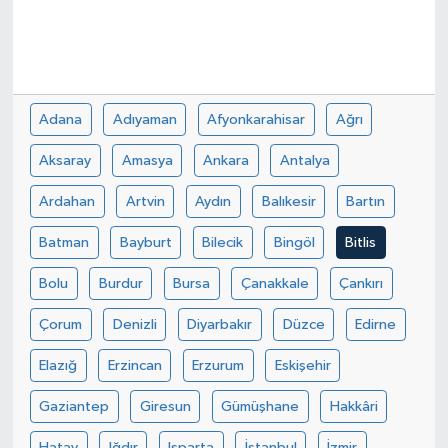
Adana
Adıyaman
Afyonkarahisar
Ağrı
Aksaray
Amasya
Ankara
Antalya
Ardahan
Artvin
Aydın
Balıkesir
Bartın
Batman
Bayburt
Bilecik
Bingöl
Bitlis
Bolu
Burdur
Bursa
Çanakkale
Çankırı
Çorum
Denizli
Diyarbakır
Düzce
Edirne
Elazığ
Erzincan
Erzurum
Eskişehir
Gaziantep
Giresun
Gümüşhane
Hakkâri
Hatay
Iğdır
Isparta
İstanbul
İzmir