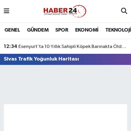
Nöbetçi Eczaneler
GENEL
GÜNDEM
SPOR
EKONOMİ
TEKNOLOJİ
Hava Durumu
12:34
Esenyurt’ta 10 Yıllık Sahipli Köpek Barınakta Öldü: Aileden Otopsi ve Soruşturma Talebi
Namaz Vakitleri
Sivas Trafik Yoğunluk Haritası
Trafik Durumu
Süper Lig Puan Durumu ve Fikstür
Tüm Manşetler
Son Dakika Haberleri
Haber Arşivi