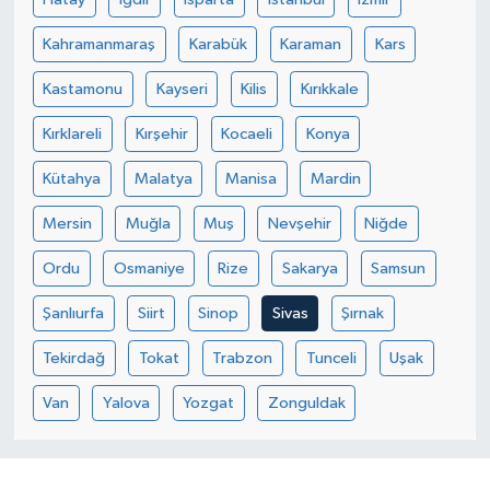
Kahramanmaraş
Karabük
Karaman
Kars
Kastamonu
Kayseri
Kilis
Kırıkkale
Kırklareli
Kırşehir
Kocaeli
Konya
Kütahya
Malatya
Manisa
Mardin
Mersin
Muğla
Muş
Nevşehir
Niğde
Ordu
Osmaniye
Rize
Sakarya
Samsun
Şanlıurfa
Siirt
Sinop
Sivas
Şırnak
Tekirdağ
Tokat
Trabzon
Tunceli
Uşak
Van
Yalova
Yozgat
Zonguldak