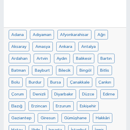
Adana
Adıyaman
Afyonkarahisar
Ağrı
Aksaray
Amasya
Ankara
Antalya
Ardahan
Artvin
Aydın
Balıkesir
Bartın
Batman
Bayburt
Bilecik
Bingöl
Bitlis
Bolu
Burdur
Bursa
Çanakkale
Çankırı
Çorum
Denizli
Diyarbakır
Düzce
Edirne
Elazığ
Erzincan
Erzurum
Eskişehir
Gaziantep
Giresun
Gümüşhane
Hakkâri
Hatay
Iğdır
Isparta
İstanbul
İzmir