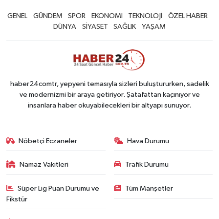
GENEL
GÜNDEM
SPOR
EKONOMİ
TEKNOLOJİ
ÖZEL HABER
DÜNYA
SİYASET
SAĞLIK
YAŞAM
haber24comtr, yepyeni temasıyla sizleri buluştururken, sadelik
ve modernizmi bir araya getiriyor. Şatafattan kaçınıyor ve
insanlara haber okuyabilecekleri bir altyapı sunuyor.
Nöbetçi Eczaneler
Hava Durumu
Namaz Vakitleri
Trafik Durumu
Süper Lig Puan Durumu ve
Tüm Manşetler
Fikstür