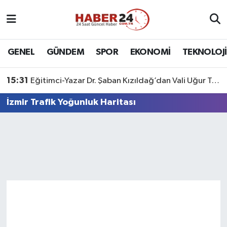
Nöbetçi Eczaneler
GENEL
GÜNDEM
SPOR
EKONOMİ
TEKNOLOJİ
Hava Durumu
15:31
Eğitimci-Yazar Dr. Şaban Kızıldağ’dan Vali Uğur Turan’a Ziyaret
Namaz Vakitleri
İzmir Trafik Yoğunluk Haritası
Trafik Durumu
Süper Lig Puan Durumu ve Fikstür
Tüm Manşetler
Son Dakika Haberleri
Haber Arşivi