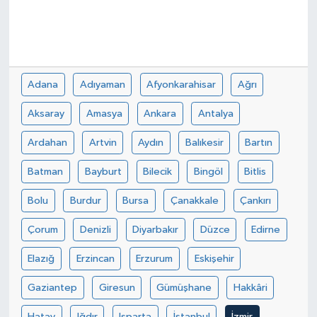
Adana
Adıyaman
Afyonkarahisar
Ağrı
Aksaray
Amasya
Ankara
Antalya
Ardahan
Artvin
Aydın
Balıkesir
Bartın
Batman
Bayburt
Bilecik
Bingöl
Bitlis
Bolu
Burdur
Bursa
Çanakkale
Çankırı
Çorum
Denizli
Diyarbakır
Düzce
Edirne
Elazığ
Erzincan
Erzurum
Eskişehir
Gaziantep
Giresun
Gümüşhane
Hakkâri
Hatay
Iğdır
Isparta
İstanbul
İzmir