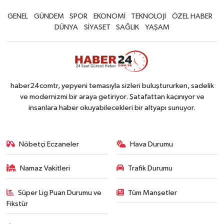
GENEL
GÜNDEM
SPOR
EKONOMİ
TEKNOLOJİ
ÖZEL HABER
DÜNYA
SİYASET
SAĞLIK
YAŞAM
haber24comtr, yepyeni temasıyla sizleri buluştururken, sadelik
ve modernizmi bir araya getiriyor. Şatafattan kaçınıyor ve
insanlara haber okuyabilecekleri bir altyapı sunuyor.
Nöbetçi Eczaneler
Hava Durumu
Namaz Vakitleri
Trafik Durumu
Süper Lig Puan Durumu ve
Tüm Manşetler
Fikstür