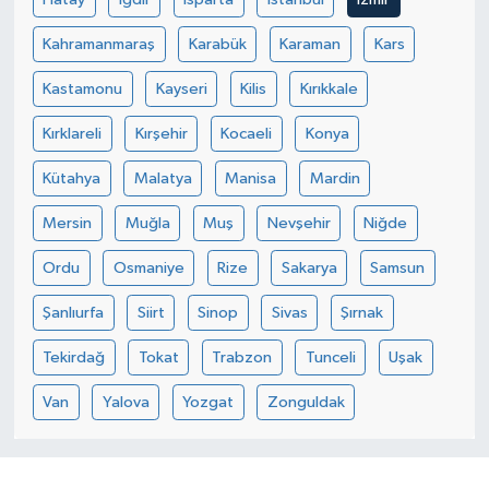
Kahramanmaraş
Karabük
Karaman
Kars
Kastamonu
Kayseri
Kilis
Kırıkkale
Kırklareli
Kırşehir
Kocaeli
Konya
Kütahya
Malatya
Manisa
Mardin
Mersin
Muğla
Muş
Nevşehir
Niğde
Ordu
Osmaniye
Rize
Sakarya
Samsun
Şanlıurfa
Siirt
Sinop
Sivas
Şırnak
Tekirdağ
Tokat
Trabzon
Tunceli
Uşak
Van
Yalova
Yozgat
Zonguldak