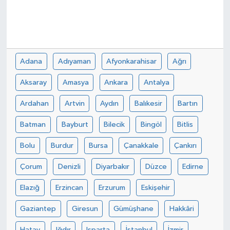
Adana
Adıyaman
Afyonkarahisar
Ağrı
Aksaray
Amasya
Ankara
Antalya
Ardahan
Artvin
Aydın
Balıkesir
Bartın
Batman
Bayburt
Bilecik
Bingöl
Bitlis
Bolu
Burdur
Bursa
Çanakkale
Çankırı
Çorum
Denizli
Diyarbakır
Düzce
Edirne
Elazığ
Erzincan
Erzurum
Eskişehir
Gaziantep
Giresun
Gümüşhane
Hakkâri
Hatay
Iğdır
Isparta
İstanbul
İzmir