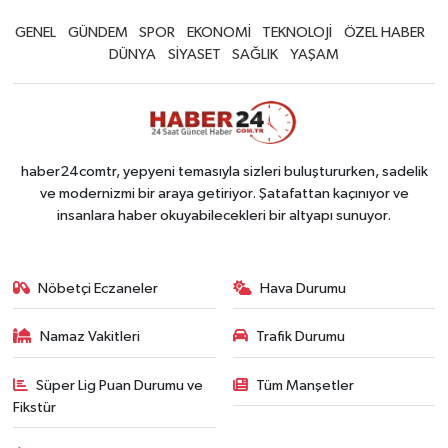
GENEL
GÜNDEM
SPOR
EKONOMİ
TEKNOLOJİ
ÖZEL HABER
DÜNYA
SİYASET
SAĞLIK
YAŞAM
haber24comtr, yepyeni temasıyla sizleri buluştururken, sadelik
ve modernizmi bir araya getiriyor. Şatafattan kaçınıyor ve
insanlara haber okuyabilecekleri bir altyapı sunuyor.
Nöbetçi Eczaneler
Hava Durumu
Namaz Vakitleri
Trafik Durumu
Süper Lig Puan Durumu ve
Tüm Manşetler
Fikstür