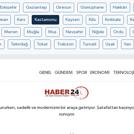
Eskişehir
Gaziantep
Giresun
Gümüşhane
Hakkâri
aman
Kars
Kastamonu
Kayseri
Kilis
Kırıkkale
Kı
Mersin
Muğla
Muş
Nevşehir
Niğde
Ordu
k
Tekirdağ
Tokat
Trabzon
Tunceli
Uşak
Van
GENEL
GÜNDEM
SPOR
EKONOMİ
TEKNOLOJİ
rurken, sadelik ve modernizmi bir araya getiriyor. Şatafattan kaçınıyor
sunuyor.