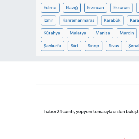
Edirne
Elazığ
Erzincan
Erzurum
İzmir
Kahramanmaraş
Karabük
Kar
Kütahya
Malatya
Manisa
Mardin
Şanlıurfa
Siirt
Sinop
Sivas
Şırna
haber24comtr, yepyeni temasıyla sizleri buluştu