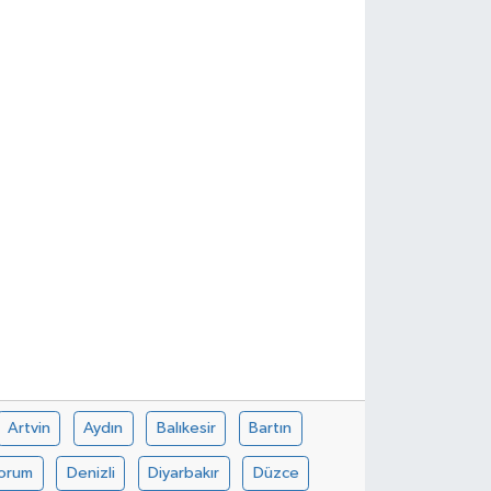
Artvin
Aydın
Balıkesir
Bartın
orum
Denizli
Diyarbakır
Düzce