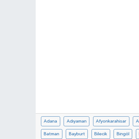
Adana
Adıyaman
Afyonkarahisar
A
Batman
Bayburt
Bilecik
Bingöl