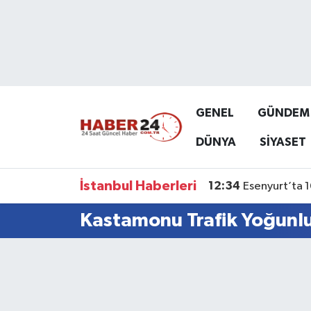
Nöbetçi Eczaneler
Hava Durumu
GENEL
GÜNDEM
Namaz Vakitleri
DÜNYA
SİYASET
Trafik Durumu
İstanbul Haberleri
12:34
Esenyurt’ta 1
Süper Lig Puan Durumu ve Fikstür
Kastamonu Trafik Yoğunlu
Tüm Manşetler
Son Dakika Haberleri
Haber Arşivi