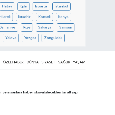
Hatay
Iğdır
Isparta
İstanbul
rklareli
Kırşehir
Kocaeli
Konya
Osmaniye
Rize
Sakarya
Samsun
Yalova
Yozgat
Zonguldak
ÖZEL HABER
DÜNYA
SİYASET
SAĞLIK
YAŞAM
 ve insanlara haber okuyabilecekleri bir altyapı