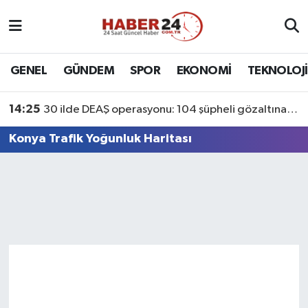
Nöbetçi Eczaneler
GENEL
GÜNDEM
SPOR
EKONOMİ
TEKNOLOJİ
Hava Durumu
14:25
30 ilde DEAŞ operasyonu: 104 şüpheli gözaltına alındı
Namaz Vakitleri
Konya Trafik Yoğunluk Haritası
Trafik Durumu
Süper Lig Puan Durumu ve Fikstür
Tüm Manşetler
Son Dakika Haberleri
Haber Arşivi