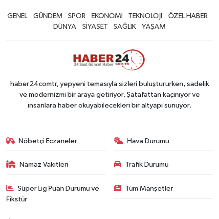
GENEL
GÜNDEM
SPOR
EKONOMİ
TEKNOLOJİ
ÖZEL HABER
DÜNYA
SİYASET
SAĞLIK
YAŞAM
haber24comtr, yepyeni temasıyla sizleri buluştururken, sadelik
ve modernizmi bir araya getiriyor. Şatafattan kaçınıyor ve
insanlara haber okuyabilecekleri bir altyapı sunuyor.
Nöbetçi Eczaneler
Hava Durumu
Namaz Vakitleri
Trafik Durumu
Süper Lig Puan Durumu ve
Tüm Manşetler
Fikstür