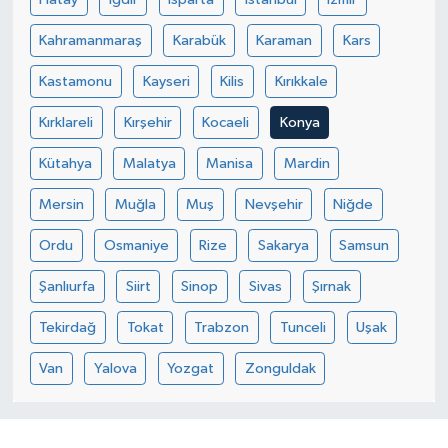
Kahramanmaraş
Karabük
Karaman
Kars
Kastamonu
Kayseri
Kilis
Kırıkkale
Kırklareli
Kırşehir
Kocaeli
Konya
Kütahya
Malatya
Manisa
Mardin
Mersin
Muğla
Muş
Nevşehir
Niğde
Ordu
Osmaniye
Rize
Sakarya
Samsun
Şanlıurfa
Siirt
Sinop
Sivas
Şırnak
Tekirdağ
Tokat
Trabzon
Tunceli
Uşak
Van
Yalova
Yozgat
Zonguldak