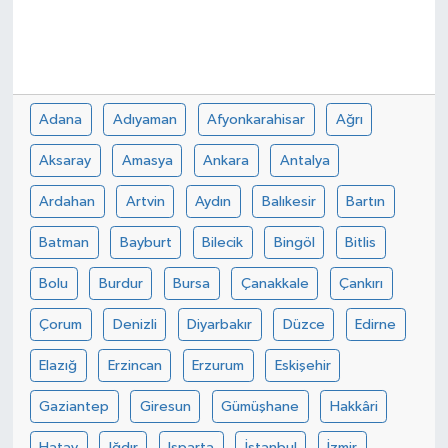
Adana
Adıyaman
Afyonkarahisar
Ağrı
Aksaray
Amasya
Ankara
Antalya
Ardahan
Artvin
Aydın
Balıkesir
Bartın
Batman
Bayburt
Bilecik
Bingöl
Bitlis
Bolu
Burdur
Bursa
Çanakkale
Çankırı
Çorum
Denizli
Diyarbakır
Düzce
Edirne
Elazığ
Erzincan
Erzurum
Eskişehir
Gaziantep
Giresun
Gümüşhane
Hakkâri
Hatay
Iğdır
Isparta
İstanbul
İzmir