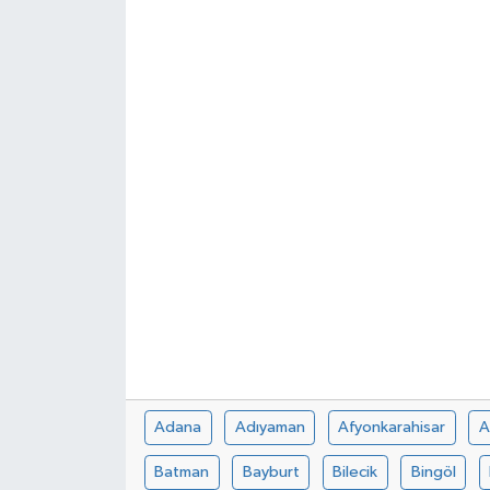
Adana
Adıyaman
Afyonkarahisar
A
Batman
Bayburt
Bilecik
Bingöl