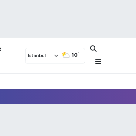
R
°
10
İstanbul