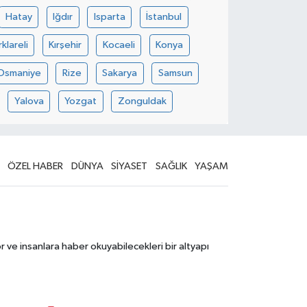
Hatay
Iğdır
Isparta
İstanbul
rklareli
Kırşehir
Kocaeli
Konya
Osmaniye
Rize
Sakarya
Samsun
Yalova
Yozgat
Zonguldak
ÖZEL HABER
DÜNYA
SİYASET
SAĞLIK
YAŞAM
 ve insanlara haber okuyabilecekleri bir altyapı