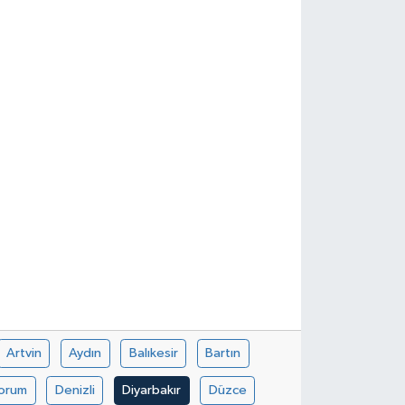
Artvin
Aydın
Balıkesir
Bartın
orum
Denizli
Diyarbakır
Düzce