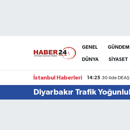
Nöbetçi Eczaneler
Hava Durumu
GENEL
GÜNDEM
Namaz Vakitleri
DÜNYA
SİYASET
Trafik Durumu
İstanbul Haberleri
14:25
30 ilde DEAŞ 
Süper Lig Puan Durumu ve Fikstür
Diyarbakır Trafik Yoğunlu
Tüm Manşetler
Son Dakika Haberleri
Haber Arşivi