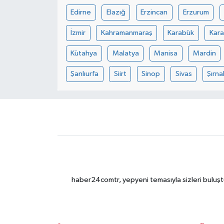
Edirne
Elazığ
Erzincan
Erzurum
İzmir
Kahramanmaraş
Karabük
Kar
Kütahya
Malatya
Manisa
Mardin
Şanlıurfa
Siirt
Sinop
Sivas
Şırna
haber24comtr, yepyeni temasıyla sizleri buluştu