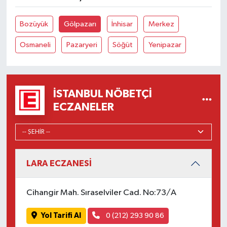
Bozüyük
Gölpazarı
İnhisar
Merkez
Osmaneli
Pazaryeri
Söğüt
Yenipazar
İSTANBUL NÖBETÇI
ECZANELER
LARA ECZANESİ
Cihangir Mah. Sıraselviler Cad. No:73/A
Yol Tarifi Al
0 (212) 293 90 86