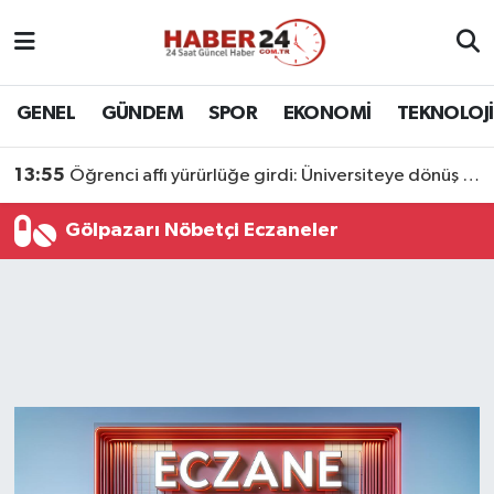
Nöbetçi Eczaneler
GENEL
GÜNDEM
SPOR
EKONOMİ
TEKNOLOJİ
Hava Durumu
13:55
Öğrenci affı yürürlüğe girdi: Üniversiteye dönüş yolu açıldı
Namaz Vakitleri
Gölpazarı Nöbetçi Eczaneler
Trafik Durumu
Süper Lig Puan Durumu ve Fikstür
Tüm Manşetler
Son Dakika Haberleri
Haber Arşivi