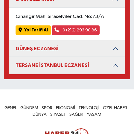
Cihangir Mah. Sıraselviler Cad. No:73/A
Yol Tarifi Al
0 (212) 293 90 86
GÜNEŞ ECZANESİ
TERSANE İSTANBUL ECZANESİ
GENEL
GÜNDEM
SPOR
EKONOMİ
TEKNOLOJİ
ÖZEL HABER
DÜNYA
SİYASET
SAĞLIK
YAŞAM