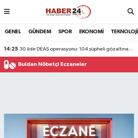
Nöbetçi Eczaneler
GENEL
GÜNDEM
SPOR
EKONOMİ
TEKNOLOJİ
Hava Durumu
14:25
30 ilde DEAŞ operasyonu: 104 şüpheli gözaltına alındı
Namaz Vakitleri
Buldan Nöbetçi Eczaneler
Trafik Durumu
Süper Lig Puan Durumu ve Fikstür
Tüm Manşetler
Son Dakika Haberleri
Haber Arşivi