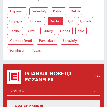
Acıpayam
Babadağ
Baklan
Bekilli
Beyağaç
Bozkurt
Buldan
Çal
Çameli
Çardak
Çivril
Güney
Honaz
Kale
Merkezefendi
Pamukkale
Sarayköy
Serinhisar
Tavas
İSTANBUL NÖBETÇI
ECZANELER
LARA ECZANESİ