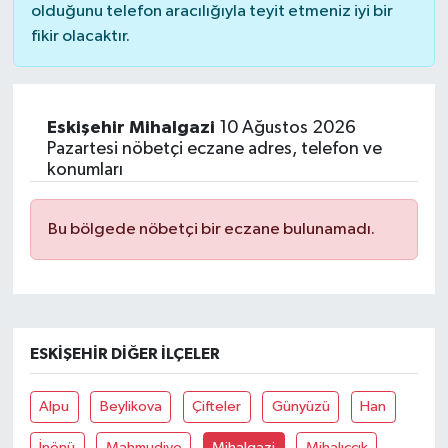
olduğunu telefon aracılığıyla teyit etmeniz iyi bir
fikir olacaktır.
Eskişehir Mihalgazi
10 Ağustos 2026
Pazartesi nöbetçi eczane adres, telefon ve
konumları
Bu bölgede nöbetçi bir eczane bulunamadı.
ESKIŞEHIR DIĞER İLÇELER
Alpu
Beylikova
Çifteler
Günyüzü
Han
İnönü
Mahmudiye
Mihalgazi
Mihalıççık