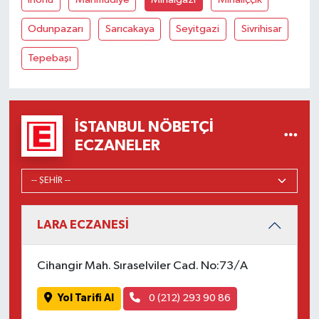
Odunpazarı
Sarıcakaya
Seyitgazi
Sivrihisar
Tepebaşı
İSTANBUL NÖBETÇI
ECZANELER
LARA ECZANESİ
Cihangir Mah. Sıraselviler Cad. No:73/A
Yol Tarifi Al
0 (212) 293 90 86