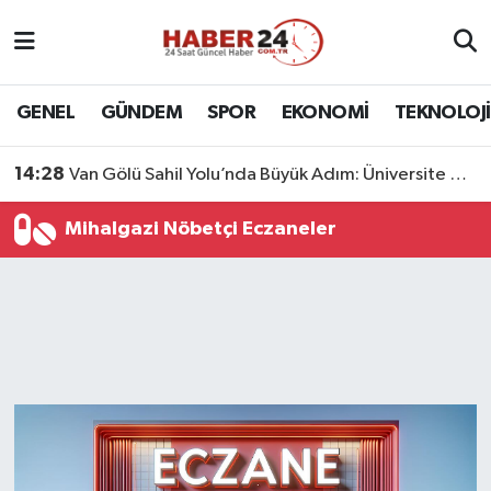
Nöbetçi Eczaneler
GENEL
GÜNDEM
SPOR
EKONOMİ
TEKNOLOJİ
Hava Durumu
14:28
Van Gölü Sahil Yolu’nda Büyük Adım: Üniversite Bağlantı Etabı Tamamlandı
Namaz Vakitleri
Mihalgazi Nöbetçi Eczaneler
Trafik Durumu
Süper Lig Puan Durumu ve Fikstür
Tüm Manşetler
Son Dakika Haberleri
Haber Arşivi