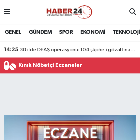
Nöbetçi Eczaneler
GENEL
GÜNDEM
SPOR
EKONOMİ
TEKNOLOJİ
Hava Durumu
14:25
30 ilde DEAŞ operasyonu: 104 şüpheli gözaltına alındı
Namaz Vakitleri
Kınık Nöbetçi Eczaneler
Trafik Durumu
Süper Lig Puan Durumu ve Fikstür
Tüm Manşetler
Son Dakika Haberleri
Haber Arşivi