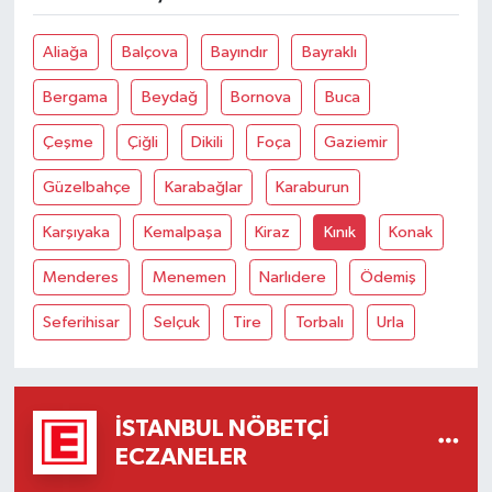
Aliağa
Balçova
Bayındır
Bayraklı
Bergama
Beydağ
Bornova
Buca
Çeşme
Çiğli
Dikili
Foça
Gaziemir
Güzelbahçe
Karabağlar
Karaburun
Karşıyaka
Kemalpaşa
Kiraz
Kınık
Konak
Menderes
Menemen
Narlıdere
Ödemiş
Seferihisar
Selçuk
Tire
Torbalı
Urla
İSTANBUL NÖBETÇI
ECZANELER