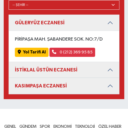
GÜLERYÜZ ECZANESİ
PİRİPAŞA MAH. ŞABANDERE SOK. NO:7/D
Yol Tarifi Al
0 (212) 369 95 85
İSTİKLAL ÜSTÜN ECZANESİ
KASIMPAŞA ECZANESİ
GENEL
GÜNDEM
SPOR
EKONOMİ
TEKNOLOJİ
ÖZEL HABER