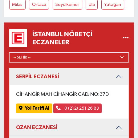
Milas
Ortaca
Seydikemer
Ula
Yatağan
İSTANBUL NÖBETÇI
ECZANELER
SERPİL ECZANESİ
CİHANGİR MAH.CİHANGİR CAD. NO:37D
Yol Tarifi Al
0 (212) 251 26 83
OZAN ECZANESİ