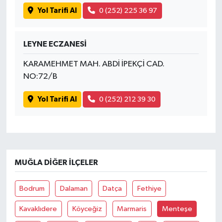
Yol Tarifi Al
0 (252) 225 36 97
LEYNE ECZANESİ
KARAMEHMET MAH. ABDİ İPEKÇİ CAD.
NO:72/B
Yol Tarifi Al
0 (252) 212 39 30
MUĞLA DIĞER İLÇELER
Bodrum
Dalaman
Datça
Fethiye
Kavaklıdere
Köyceğiz
Marmaris
Menteşe