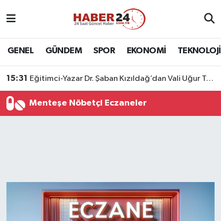
Nöbetçi Eczaneler
GENEL
GÜNDEM
SPOR
EKONOMİ
TEKNOLOJİ
Hava Durumu
15:31
Eğitimci-Yazar Dr. Şaban Kızıldağ’dan Vali Uğur Turan’a Ziyaret
Namaz Vakitleri
Menteşe Nöbetçi Eczaneler
Trafik Durumu
Süper Lig Puan Durumu ve Fikstür
Tüm Manşetler
Son Dakika Haberleri
Haber Arşivi