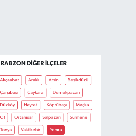
TRABZON DIĞER İLÇELER
Akçaabat
Araklı
Arsin
Beşikdüzü
Çarşıbaşı
Çaykara
Dernekpazarı
Düzköy
Hayrat
Köprübaşı
Maçka
Of
Ortahisar
Şalpazarı
Sürmene
Tonya
Vakfıkebir
Yomra