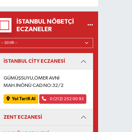
İSTANBUL NÖBETÇI
ECZANELER
İSTANBUL CİTY ECZANESİ
GÜMÜŞSUYU,ÖMER AVNİ
MAH.İNÖNÜ CAD.NO:32/2
Yol Tarifi Al
0 (212) 252 00 93
ZENT ECZANESİ