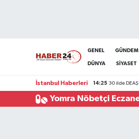
Nöbetçi Eczaneler
Hava Durumu
GENEL
GÜNDEM
Namaz Vakitleri
DÜNYA
SİYASET
Trafik Durumu
İstanbul Haberleri
14:25
30 ilde DEAŞ 
Süper Lig Puan Durumu ve Fikstür
Yomra Nöbetçi Eczane
Tüm Manşetler
Son Dakika Haberleri
Haber Arşivi