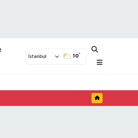
R
°
10
İstanbul