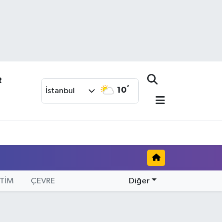
R
°
10
İstanbul
İTİM
ÇEVRE
Diğer