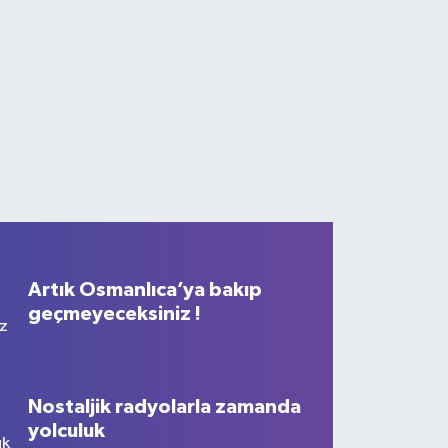
n taşla padişahların mozaik
 yaptı
Artık Osmanlıca’ya bakıp
geçmeyeceksiniz !
Nostaljik radyolarla zamanda
yolculuk