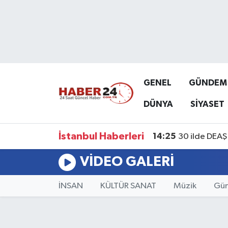
Nöbetçi Eczaneler
Hava Durumu
GENEL
GÜNDEM
Namaz Vakitleri
DÜNYA
SİYASET
Trafik Durumu
İstanbul Haberleri
14:25
30 ilde DEAŞ 
Süper Lig Puan Durumu ve Fikstür
VIDEO GALERI
Tüm Manşetler
İNSAN
KÜLTÜR SANAT
Müzik
Gün
Son Dakika Haberleri
Haber Arşivi