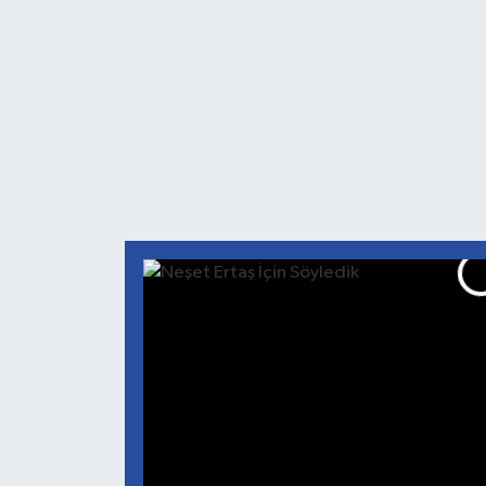
Neşet Ertaş İçin Söyled