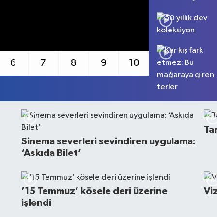
6
7
8
9
10
Ta
Sinema severleri sevindiren uygulama:
‘Askıda Bilet’
’15 Temmuz’ kösele deri üzerine
Vi
işlendi