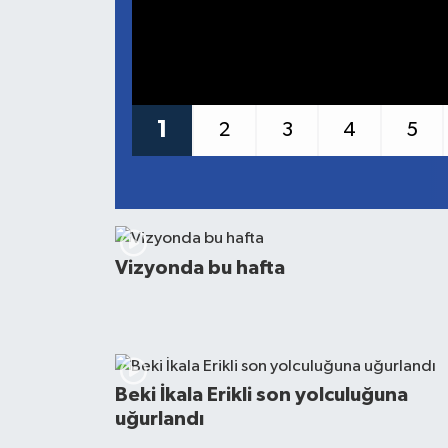
1
2
3
4
5
Vizyonda bu hafta
Beki İkala Erikli son yolculuğuna
uğurlandı