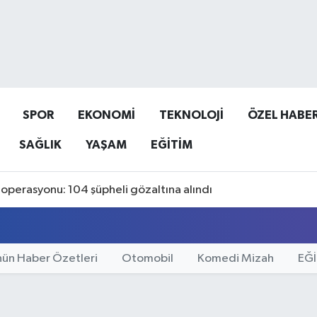
SPOR
EKONOMİ
TEKNOLOJİ
ÖZEL HABE
SAĞLIK
YAŞAM
EĞİTİM
operasyonu: 104 şüpheli gözaltına alındı
ün Haber Özetleri
Otomobil
Komedi Mizah
EĞ