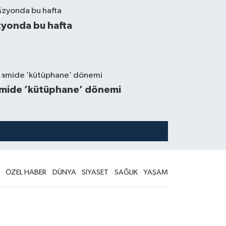
zyonda bu hafta
mide ’kütüphane’ dönemi
ÖZEL HABER
DÜNYA
SİYASET
SAĞLIK
YAŞAM