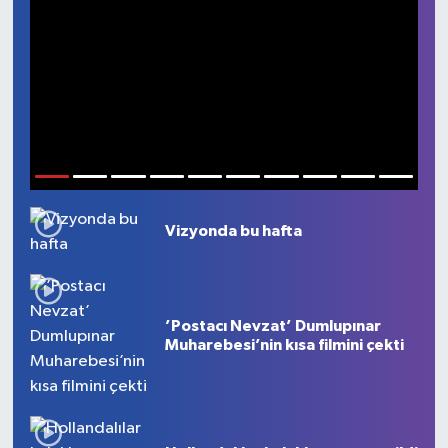
1
2
3
4
5
6
7
8
9
10
Vizyonda bu hafta
’Postacı Nevzat’ Dumlupınar
Muharebesi’nin kısa filmini çekti