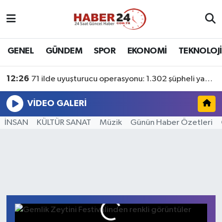
Nöbetçi Eczaneler
GENEL
GÜNDEM
SPOR
EKONOMİ
TEKNOLOJİ
Hava Durumu
12:26
71 ilde uyuşturucu operasyonu: 1.302 şüpheli yakalandı
Namaz Vakitleri
VIDEO GALERI
Trafik Durumu
İNSAN
KÜLTÜR SANAT
Müzik
Günün Haber Özetleri
Süper Lig Puan Durumu ve Fikstür
Tüm Manşetler
Gemlik Zeytini Festivalinden renkli
görüntüler
B
Son Dakika Haberleri
F
Haber Arşivi