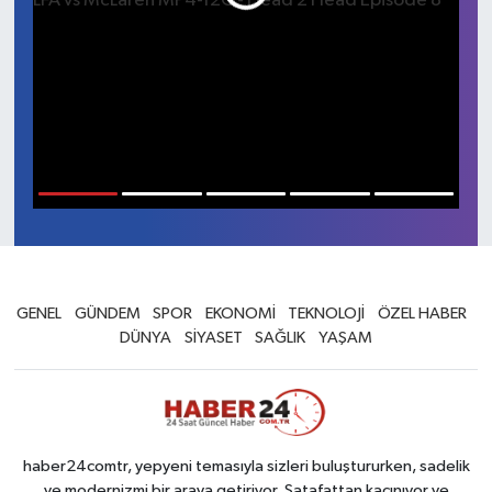
1
2
3
4
5
GENEL
GÜNDEM
SPOR
EKONOMİ
TEKNOLOJİ
ÖZEL HABER
DÜNYA
SİYASET
SAĞLIK
YAŞAM
haber24comtr, yepyeni temasıyla sizleri buluştururken, sadelik
ve modernizmi bir araya getiriyor. Şatafattan kaçınıyor ve