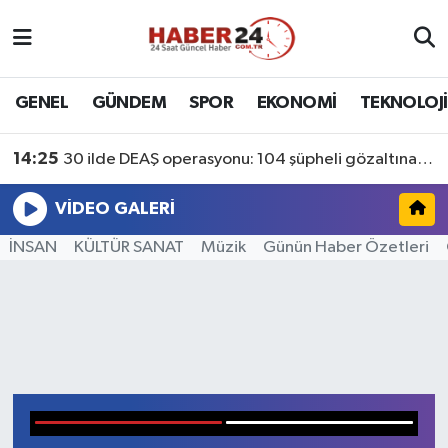
Nöbetçi Eczaneler
GENEL
GÜNDEM
SPOR
EKONOMİ
TEKNOLOJİ
Hava Durumu
14:25
30 ilde DEAŞ operasyonu: 104 şüpheli gözaltına alındı
Namaz Vakitleri
VIDEO GALERI
Trafik Durumu
İNSAN
KÜLTÜR SANAT
Müzik
Günün Haber Özetleri
Süper Lig Puan Durumu ve Fikstür
Tüm Manşetler
hükümet kadın en komik sahneler
Y
Son Dakika Haberleri
Haber Arşivi
1
2