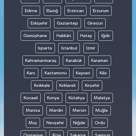
Edirne
Elazığ
Erzincan
Erzurum
Eskişehir
Gaziantep
Giresun
Gümüşhane
Hakkâri
Hatay
Iğdır
Isparta
İstanbul
İzmir
Kahramanmaraş
Karabük
Karaman
Kars
Kastamonu
Kayseri
Kilis
Kırıkkale
Kırklareli
Kırşehir
Kocaeli
Konya
Kütahya
Malatya
Manisa
Mardin
Mersin
Muğla
Muş
Nevşehir
Niğde
Ordu
Osmaniye
Rize
Sakarya
Samsun