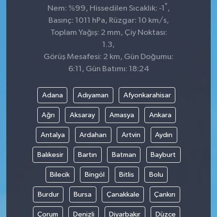
°
Nem: %99, Hissedilen Sıcaklık: -1
,
Basınç: 1011 hPa, Rüzgar: 10 km/s,
Toplam Yağış: 2 mm, Çiy Noktası:
1.3,
Görüş Mesafesi: 2 km, Gün Doğumu:
6:11, Gün Batımı: 18:24
Adana
Adıyaman
Afyonkarahisar
Ağrı
Aksaray
Amasya
Ankara
Antalya
Ardahan
Artvin
Aydın
Balıkesir
Bartın
Batman
Bayburt
Bilecik
Bingöl
Bitlis
Bolu
Burdur
Bursa
Çanakkale
Çankırı
Çorum
Denizli
Diyarbakır
Düzce