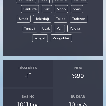
Şanlıurfa
Siirt
Sinop
Sivas
Şırnak
Tekirdağ
Tokat
Trabzon
Tunceli
Uşak
Van
Yalova
Yozgat
Zonguldak
HISSEDILEN
NEM
°
-1
%99
BASINÇ
RÜZGAR
1011
10
hpa
km/s