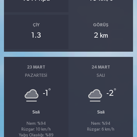
ÇIY
GÖRÜŞ
1.3
2
km
23 MART
24 MART
PAZARTESI
SALI
°
°
-1
-2
Sisli
Sisli
Nem: %94
Nem: %94
Rüzgar: 10 km/h
Rüzgar: 6 km/h
Yağış Olasılığı: %89