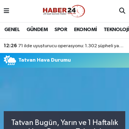
Nöbetçi Eczaneler
GENEL
GÜNDEM
SPOR
EKONOMİ
TEKNOLOJİ
Hava Durumu
12:26
71 ilde uyuşturucu operasyonu: 1.302 şüpheli yakalandı
Namaz Vakitleri
Tatvan Hava Durumu
Trafik Durumu
Süper Lig Puan Durumu ve Fikstür
Tüm Manşetler
Son Dakika Haberleri
Tatvan Bugün, Yarın ve 1 Haftalık
Haber Arşivi