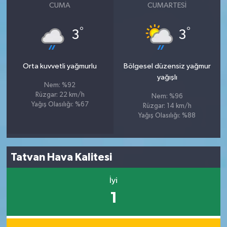
CUMA
CUMARTESI
°
°
3
3
Orta kuvvetli yağmurlu
Bölgesel düzensiz yağmur
yağışlı
Nem: %92
Rüzgar: 22 km/h
Nem: %96
Yağış Olasılığı: %67
Rüzgar: 14 km/h
Yağış Olasılığı: %88
Tatvan Hava Kalitesi
İyi
1