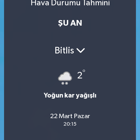
Hava Durumu Tahmini
ŞU AN
Bitlis
°
2
Yoğun kar yağışlı
22 Mart Pazar
20:15