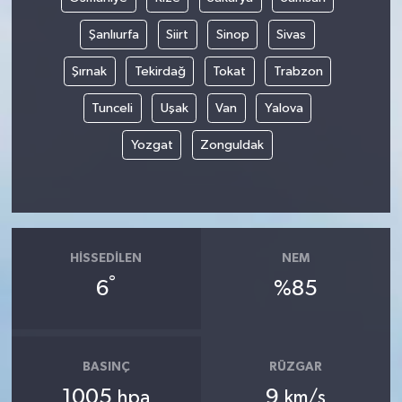
Şanlıurfa
Siirt
Sinop
Sivas
Şırnak
Tekirdağ
Tokat
Trabzon
Tunceli
Uşak
Van
Yalova
Yozgat
Zonguldak
HISSEDILEN
NEM
°
6
%85
BASINÇ
RÜZGAR
1005
9
hpa
km/s