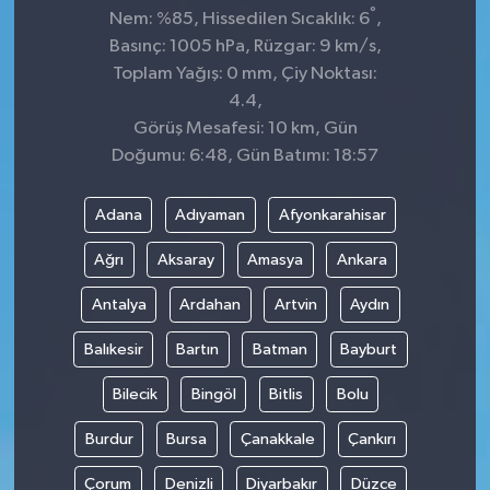
°
Nem: %85, Hissedilen Sıcaklık: 6
,
Basınç: 1005 hPa, Rüzgar: 9 km/s,
Toplam Yağış: 0 mm, Çiy Noktası:
4.4,
Görüş Mesafesi: 10 km, Gün
Doğumu: 6:48, Gün Batımı: 18:57
Adana
Adıyaman
Afyonkarahisar
Ağrı
Aksaray
Amasya
Ankara
Antalya
Ardahan
Artvin
Aydın
Balıkesir
Bartın
Batman
Bayburt
Bilecik
Bingöl
Bitlis
Bolu
Burdur
Bursa
Çanakkale
Çankırı
Çorum
Denizli
Diyarbakır
Düzce