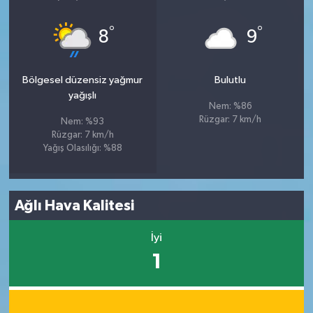
°
°
8
9
Bölgesel düzensiz yağmur
Bulutlu
yağışlı
Nem: %86
Rüzgar: 7 km/h
Nem: %93
Rüzgar: 7 km/h
Yağış Olasılığı: %88
Ağlı Hava Kalitesi
İyi
1