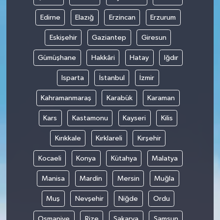
Edirne
Elazığ
Erzincan
Erzurum
Eskişehir
Gaziantep
Giresun
Gümüşhane
Hakkâri
Hatay
Iğdır
Isparta
İstanbul
İzmir
Kahramanmaraş
Karabük
Karaman
Kars
Kastamonu
Kayseri
Kilis
Kırıkkale
Kırklareli
Kırşehir
Kocaeli
Konya
Kütahya
Malatya
Manisa
Mardin
Mersin
Muğla
Muş
Nevşehir
Niğde
Ordu
Osmaniye
Rize
Sakarya
Samsun