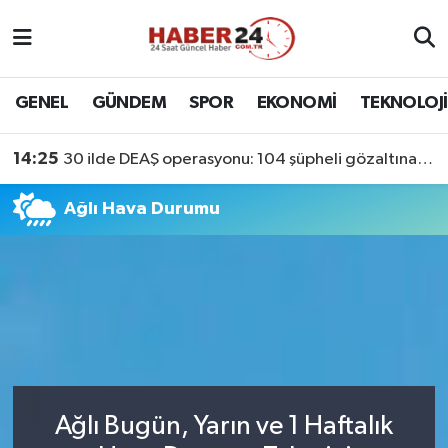
Nöbetçi Eczaneler
GENEL
GÜNDEM
SPOR
EKONOMİ
TEKNOLOJİ
Hava Durumu
14:25
30 ilde DEAŞ operasyonu: 104 şüpheli gözaltına alındı
Namaz Vakitleri
Ağlı Hava Durumu
Trafik Durumu
Süper Lig Puan Durumu ve Fikstür
Tüm Manşetler
Son Dakika Haberleri
Ağlı Bugün, Yarın ve 1 Haftalık
Haber Arşivi