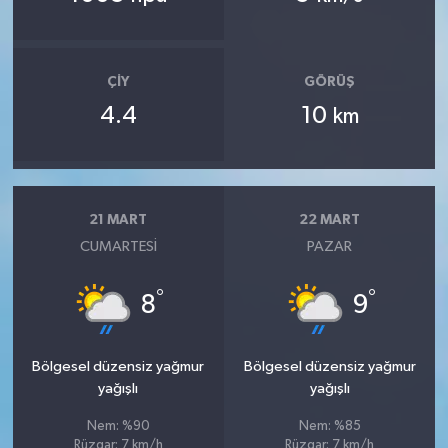
ÇIY
GÖRÜŞ
4.4
10
km
21 MART
22 MART
CUMARTESI
PAZAR
°
°
8
9
Bölgesel düzensiz yağmur
Bölgesel düzensiz yağmur
yağışlı
yağışlı
Nem: %90
Nem: %85
Rüzgar: 7 km/h
Rüzgar: 7 km/h