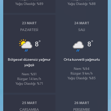
Yağış Olasılığı: %89
Yağış Olasılığı: %88
23 MART
24 MART
PAZARTESI
SALI
°
°
8
8
Bölgesel düzensiz yağmur
Orta kuvvetli yağmurlu
yağışlı
Nem: %94
Rüzgar: 9 km/h
Nem: %91
Yağış Olasılığı: %85
Rüzgar: 14 km/h
Yağış Olasılığı: %71
25 MART
26 MART
ÇARŞAMBA
PERŞEMBE