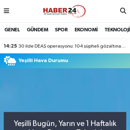
Nöbetçi Eczaneler
GENEL
GÜNDEM
SPOR
EKONOMİ
TEKNOLOJİ
Hava Durumu
14:25
30 ilde DEAŞ operasyonu: 104 şüpheli gözaltına alındı
Namaz Vakitleri
Yeşilli Hava Durumu
Trafik Durumu
Süper Lig Puan Durumu ve Fikstür
Tüm Manşetler
Son Dakika Haberleri
Yeşilli Bugün, Yarın ve 1 Haftalık
Haber Arşivi