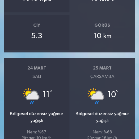
ÇIY
GÖRÜŞ
5.3
10
km
24 MART
25 MART
SALI
ÇARŞAMBA
°
°
11
10
Bölgesel düzensiz yağmur
Bölgesel düzensiz yağmur
yağışlı
yağışlı
Nem: %67
Nem: %68
Rüzgar: 10 km/h
Rüzgar: 16 km/h