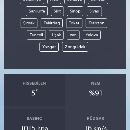
Şanlıurfa
Siirt
Sinop
Sivas
Şırnak
Tekirdağ
Tokat
Trabzon
Tunceli
Uşak
Van
Yalova
Yozgat
Zonguldak
HISSEDILEN
NEM
°
5
%91
BASINÇ
RÜZGAR
1015
16
hpa
km/s