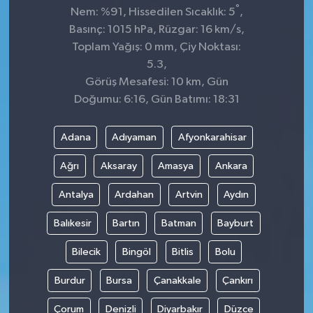
°
Nem: %91, Hissedilen Sıcaklık: 5
,
Basınç: 1015 hPa, Rüzgar: 16 km/s,
Toplam Yağış: 0 mm, Çiy Noktası:
5.3,
Görüş Mesafesi: 10 km, Gün
Doğumu: 6:16, Gün Batımı: 18:31
Adana
Adıyaman
Afyonkarahisar
Ağrı
Aksaray
Amasya
Ankara
Antalya
Ardahan
Artvin
Aydın
Balıkesir
Bartın
Batman
Bayburt
Bilecik
Bingöl
Bitlis
Bolu
Burdur
Bursa
Çanakkale
Çankırı
Çorum
Denizli
Diyarbakır
Düzce