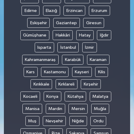
Edirne
Elazığ
Erzincan
Erzurum
Eskişehir
Gaziantep
Giresun
Gümüşhane
Hakkâri
Hatay
Iğdır
Isparta
İstanbul
İzmir
Kahramanmaraş
Karabük
Karaman
Kars
Kastamonu
Kayseri
Kilis
Kırıkkale
Kırklareli
Kırşehir
Kocaeli
Konya
Kütahya
Malatya
Manisa
Mardin
Mersin
Muğla
Muş
Nevşehir
Niğde
Ordu
Osmaniye
Rize
Sakarya
Samsun