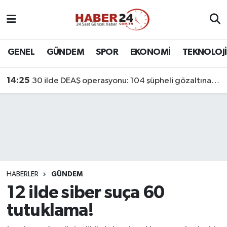
Nöbetçi Eczaneler
GENEL
GÜNDEM
SPOR
EKONOMİ
TEKNOLOJİ
Hava Durumu
14:25
30 ilde DEAŞ operasyonu: 104 şüpheli gözaltına alındı
Namaz Vakitleri
Trafik Durumu
Süper Lig Puan Durumu ve Fikstür
Tüm Manşetler
HABERLER
GÜNDEM
12 ilde siber suça 60
Son Dakika Haberleri
tutuklama!
Haber Arşivi