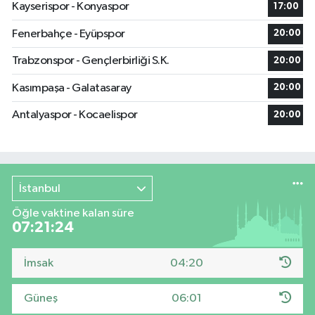
Kayserispor - Konyaspor
17:00
Fenerbahçe - Eyüpspor
20:00
Trabzonspor - Gençlerbirliği S.K.
20:00
Kasımpaşa - Galatasaray
20:00
Antalyaspor - Kocaelispor
20:00
İstanbul
Öğle vaktine kalan süre
07:21:23
İmsak
04:20
Güneş
06:01