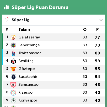
Süper Lig Puan Durumu
Süper Lig
#
Takım
O
P
1
Galatasaray
33
77
2
Fenerbahçe
33
73
3
Trabzonspor
33
69
4
Beşiktaş
33
59
5
Göztepe
33
55
6
Başakşehir
33
54
7
Samsunspor
33
48
8
Rizespor
33
40
9
Konyaspor
33
40