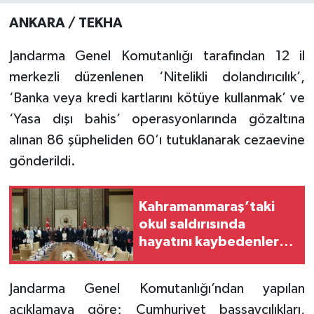
ANKARA / TEKHA
Jandarma Genel Komutanlığı tarafından 12 il
merkezli düzenlenen ‘Nitelikli dolandırıcılık’,
‘Banka veya kredi kartlarını kötüye kullanmak’ ve
‘Yasa dışı bahis’ operasyonlarında gözaltına
alınan 86 şüpheliden 60’ı tutuklanarak cezaevine
gönderildi.
Kahramanmaraş’taki
okul saldırısında
hayatını kaybedenlerin
aileleri Külliye’de
ağırlandı
Jandarma Genel Komutanlığı’ndan yapılan
açıklamaya göre; Cumhuriyet başsavcılıkları,