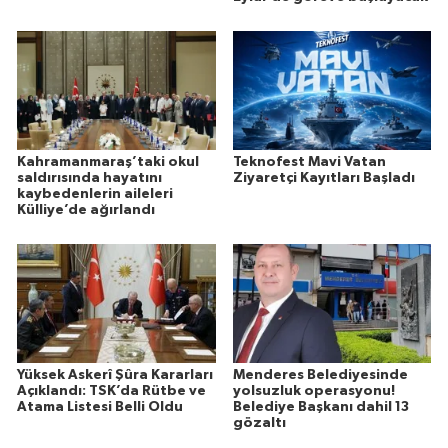
Kahramanmaraş’taki okul
Teknofest Mavi Vatan
saldırısında hayatını
Ziyaretçi Kayıtları Başladı
kaybedenlerin aileleri
Külliye’de ağırlandı
Yüksek Askerî Şûra Kararları
Menderes Belediyesinde
Açıklandı: TSK’da Rütbe ve
yolsuzluk operasyonu!
Atama Listesi Belli Oldu
Belediye Başkanı dahil 13
gözaltı