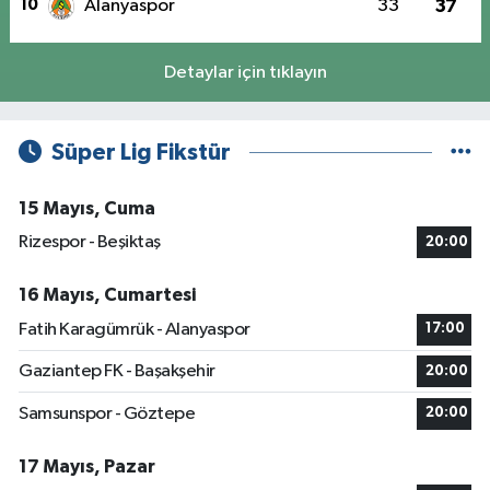
10
Alanyaspor
33
37
Detaylar için tıklayın
Süper Lig Fikstür
15 Mayıs, Cuma
Rizespor - Beşiktaş
20:00
16 Mayıs, Cumartesi
Fatih Karagümrük - Alanyaspor
17:00
Gaziantep FK - Başakşehir
20:00
Samsunspor - Göztepe
20:00
17 Mayıs, Pazar