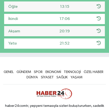
Öğle
13:15
İkindi
17:06
Akşam
20:19
Yatsı
21:52
GENEL
GÜNDEM
SPOR
EKONOMİ
TEKNOLOJİ
ÖZEL HABER
DÜNYA
SİYASET
SAĞLIK
YAŞAM
haber24comtr, yepyeni temasıyla sizleri buluştururken, sadelik