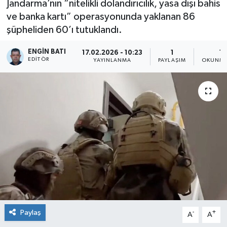
Jandarma’nın “nitelikli dolandırıcılık, yasa dışı bahis
ve banka kartı” operasyonunda yaklanan 86
şüpheliden 60’ı tutuklandı.
ENGIN BATI
17.02.2026 - 10:23
1
1 
EDITÖR
YAYINLANMA
PAYLAŞIM
OKUNMA
Paylaş
-
+
A
A