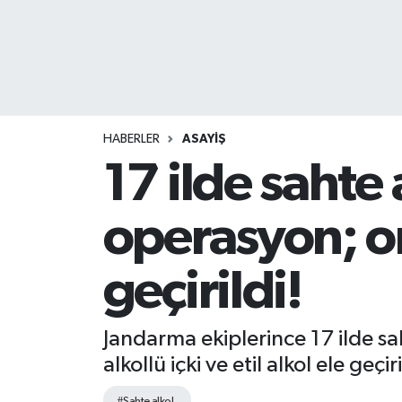
HABERLER
ASAYİŞ
17 ilde sahte
operasyon; on 
geçirildi!
Jandarma ekiplerince 17 ilde sa
alkollü içki ve etil alkol ele geç
#Sahte alkol