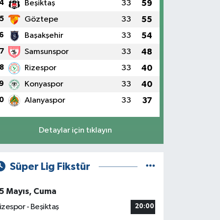
4
Beşiktaş
33
59
5
Göztepe
33
55
6
Başakşehir
33
54
7
Samsunspor
33
48
8
Rizespor
33
40
9
Konyaspor
33
40
0
Alanyaspor
33
37
Detaylar için tıklayın
Süper Lig Fikstür
5 Mayıs, Cuma
izespor - Beşiktaş
20:00