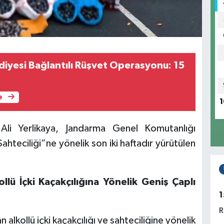
diyesi Bağlantılı Rüşvet Operasyonu: 15
e
1
ı Ali Yerlikaya, Jandarma Genel Komutanlığı
Sahteciliği”ne yönelik son iki haftadır yürütülen
lü İçki Kaçakçılığına Yönelik Geniş Çaplı
1
R
lkollü içki kaçakçılığı ve sahteciliğine yönelik