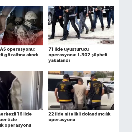
EAŞ operasyonu:
71 ilde uyuşturucu
i gözaltına alındı
operasyonu: 1.302 şüpheli
yakalandı
erkezli 16 ilde
22 ilde nitelikli dolandırıcılık
pertizle
operasyonu
ık operasyonu