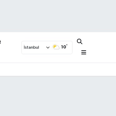
R
°
10
İstanbul