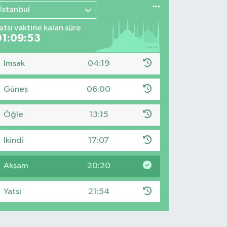
İstanbul
atsı vaktine kalan süre
01:09:52
İmsak
04:19
Güneş
06:00
Öğle
13:15
İkindi
17:07
Akşam
20:20
Yatsı
21:54