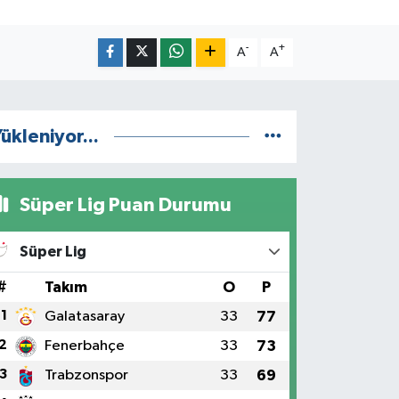
-
+
A
A
ükleniyor...
Süper Lig Puan Durumu
Süper Lig
#
Takım
O
P
1
Galatasaray
33
77
2
Fenerbahçe
33
73
3
Trabzonspor
33
69