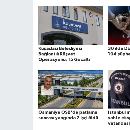
Kuşadası Belediyesi
30 ilde D
Bağlantılı Rüşvet
104 şüphel
Operasyonu: 15 Gözaltı
Osmaniye OSB'de patlama
İstanbul m
sonrası yangında 2 işçi öldü
sahte eks
vatandaşl