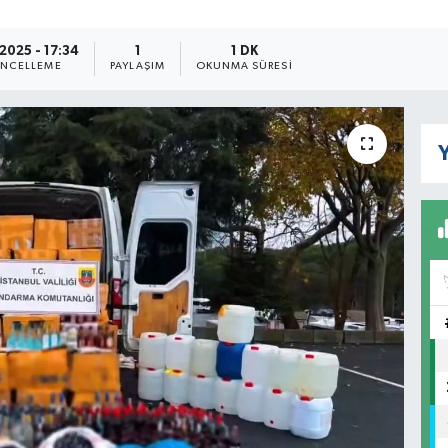
.2025 - 17:34
1
1 DK
NCELLEME
PAYLAŞIM
OKUNMA SÜRESI
Y