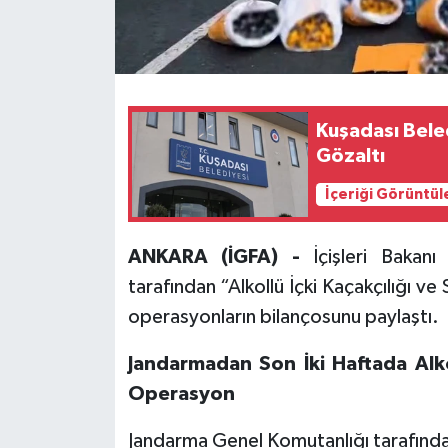
Kuşadası Bele
Gözaltı
İçeriği Görüntül
ANKARA (İGFA) -
İçişleri Bakan
tarafından “Alkollü İçki Kaçakçılığı ve 
operasyonların bilançosunu paylaştı.
Jandarmadan Son İki Haftada Alkol
Operasyon
Jandarma Genel Komutanlığı tarafından a