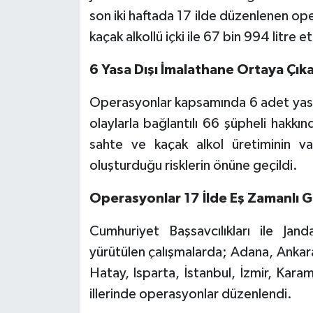
son iki haftada 17 ilde düzenlenen op
kaçak alkollü içki ile 67 bin 994 litre eti
6 Yasa Dışı İmalathane Ortaya Çıka
Operasyonlar kapsamında 6 adet yasa dı
olaylarla bağlantılı 66 şüpheli hakkınd
sahte ve kaçak alkol üretiminin va
oluşturduğu risklerin önüne geçildi.
Operasyonlar 17 İlde Eş Zamanlı Ge
Cumhuriyet Başsavcılıkları ile Ja
yürütülen çalışmalarda; Adana, Ankara,
Hatay, Isparta, İstanbul, İzmir, Kara
illerinde operasyonlar düzenlendi.