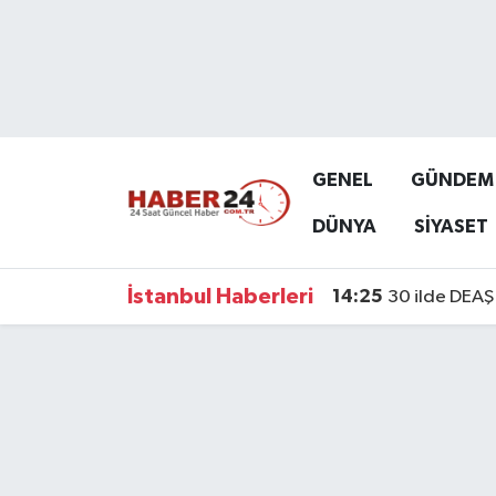
Nöbetçi Eczaneler
Hava Durumu
GENEL
GÜNDEM
Namaz Vakitleri
DÜNYA
SİYASET
Trafik Durumu
İstanbul Haberleri
14:25
30 ilde DEAŞ 
Süper Lig Puan Durumu ve Fikstür
Tüm Manşetler
Son Dakika Haberleri
Haber Arşivi