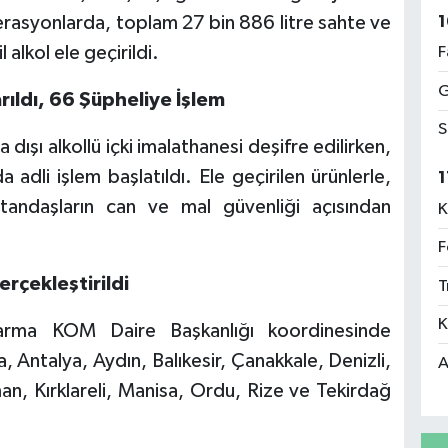
1
erasyonlarda, toplam 27 bin 886 litre sahte ve
l alkol ele geçirildi.
F
G
rıldı, 66 Şüpheliye İşlem
S
şı alkollü içki imalathanesi deşifre edilirken,
a adli işlem başlatıldı. Ele geçirilen ürünlerle,
1
tandaşların can ve mal güvenliği açısından
K
F
rçekleştirildi
T
K
ndarma KOM Daire Başkanlığı koordinesinde
 Antalya, Aydın, Balıkesir, Çanakkale, Denizli,
A
man, Kırklareli, Manisa, Ordu, Rize ve Tekirdağ