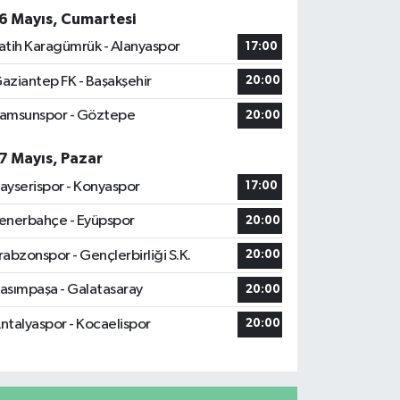
6 Mayıs, Cumartesi
atih Karagümrük - Alanyaspor
17:00
aziantep FK - Başakşehir
20:00
amsunspor - Göztepe
20:00
7 Mayıs, Pazar
ayserispor - Konyaspor
17:00
enerbahçe - Eyüpspor
20:00
rabzonspor - Gençlerbirliği S.K.
20:00
asımpaşa - Galatasaray
20:00
ntalyaspor - Kocaelispor
20:00