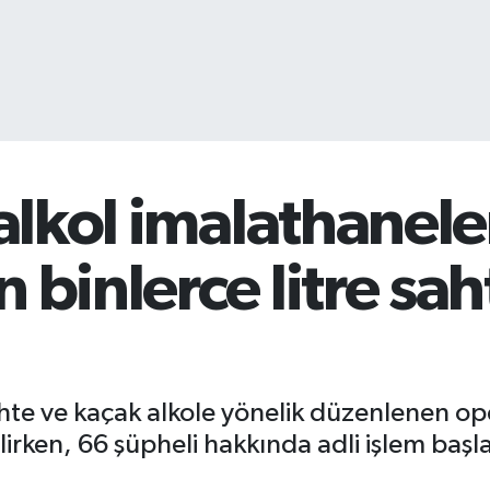
 alkol imalathanele
binlerce litre saht
hte ve kaçak alkole yönelik düzenlenen ope
irilirken, 66 şüpheli hakkında adli işlem başla