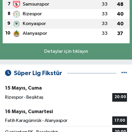
7
Samsunspor
33
48
8
Rizespor
33
40
9
Konyaspor
33
40
10
Alanyaspor
33
37
Detaylar için tıklayın
Süper Lig Fikstür
15 Mayıs, Cuma
Rizespor - Beşiktaş
20:00
16 Mayıs, Cumartesi
Fatih Karagümrük - Alanyaspor
17:00
20:00