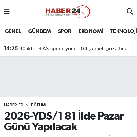
Nöbetçi Eczaneler
GENEL
GÜNDEM
SPOR
EKONOMİ
TEKNOLOJİ
Hava Durumu
14:25
30 ilde DEAŞ operasyonu: 104 şüpheli gözaltına alındı
Namaz Vakitleri
Trafik Durumu
Süper Lig Puan Durumu ve Fikstür
Tüm Manşetler
HABERLER
EĞİTİM
2026-YDS/1 81 İlde Pazar
Son Dakika Haberleri
Günü Yapılacak
Haber Arşivi