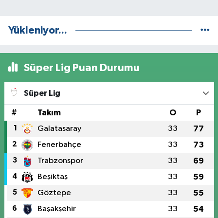
Yükleniyor...
Süper Lig Puan Durumu
Süper Lig
#
Takım
O
P
1
Galatasaray
33
77
2
Fenerbahçe
33
73
3
Trabzonspor
33
69
4
Beşiktaş
33
59
5
Göztepe
33
55
6
Başakşehir
33
54