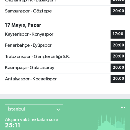
Gaziantep FK - Başakşehir
Samsunspor - Göztepe
20:00
17 Mayıs, Pazar
Kayserispor - Konyaspor
17:00
Fenerbahçe - Eyüpspor
20:00
Trabzonspor - Gençlerbirliği S.K.
20:00
Kasımpaşa - Galatasaray
20:00
Antalyaspor - Kocaelispor
20:00
İstanbul
Akşam vaktine kalan süre
25:11