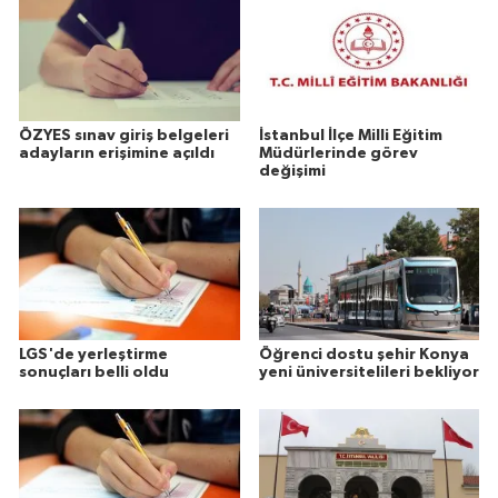
ÖZYES sınav giriş belgeleri
İstanbul İlçe Milli Eğitim
adayların erişimine açıldı
Müdürlerinde görev
değişimi
LGS'de yerleştirme
Öğrenci dostu şehir Konya
sonuçları belli oldu
yeni üniversitelileri bekliyor