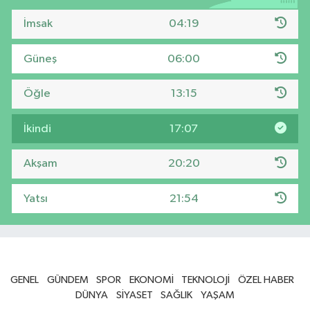
İmsak
04:19
Güneş
06:00
Öğle
13:15
İkindi
17:07
Akşam
20:20
Yatsı
21:54
GENEL
GÜNDEM
SPOR
EKONOMİ
TEKNOLOJİ
ÖZEL HABER
DÜNYA
SİYASET
SAĞLIK
YAŞAM