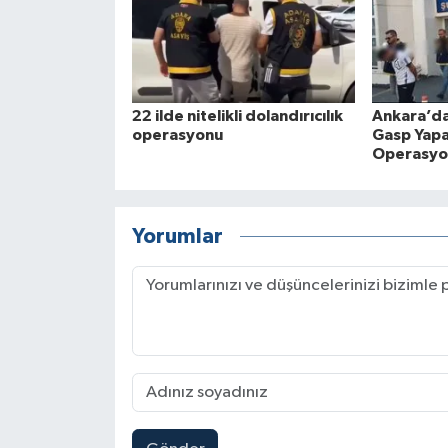
22 ilde nitelikli dolandırıcılık
Ankara’da 
operasyonu
Gasp Yap
Operasyon
Yorumlar