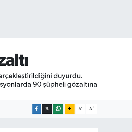
altı
erçekleştirildiğini duyurdu.
syonlarda 90 şüpheli gözaltına
-
+
A
A