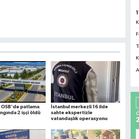
1
K
F
T
K
A
 OSB'de patlama
İstanbul merkezli 16 ilde
ngında 2 işçi öldü
sahte ekspertizle
Ö
vatandaşlık operasyonu