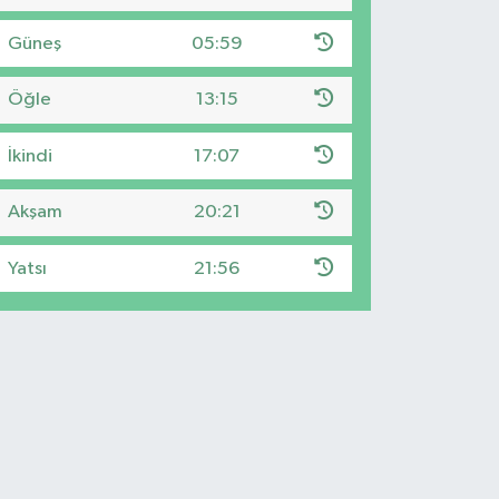
Güneş
05:59
Öğle
13:15
İkindi
17:07
Akşam
20:21
Yatsı
21:56