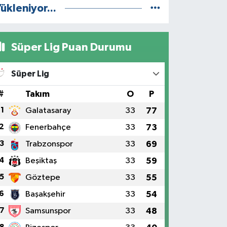
ükleniyor...
Süper Lig Puan Durumu
Süper Lig
#
Takım
O
P
1
Galatasaray
33
77
2
Fenerbahçe
33
73
3
Trabzonspor
33
69
4
Beşiktaş
33
59
5
Göztepe
33
55
6
Başakşehir
33
54
7
Samsunspor
33
48