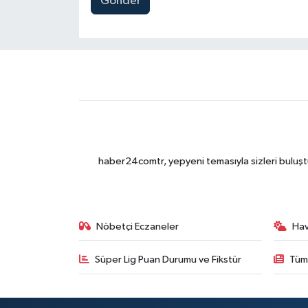
Gönder
haber24comtr, yepyeni temasıyla sizleri buluştu
Nöbetçi Eczaneler
Ha
Süper Lig Puan Durumu ve Fikstür
Tüm