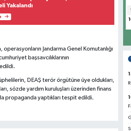
li Yakalandı
e
1
da, operasyonların Jandarma Genel Komutanlığı
cumhuriyet başsavcılıklarının
dildi.
1
helilerin, DEAŞ terör örgütüne üye oldukları,
R
kları, sözde yardım kuruluşları üzerinden finans
1
la propaganda yaptıkları tespit edildi.
F
G
S