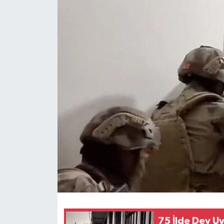
75 İlde Dev U