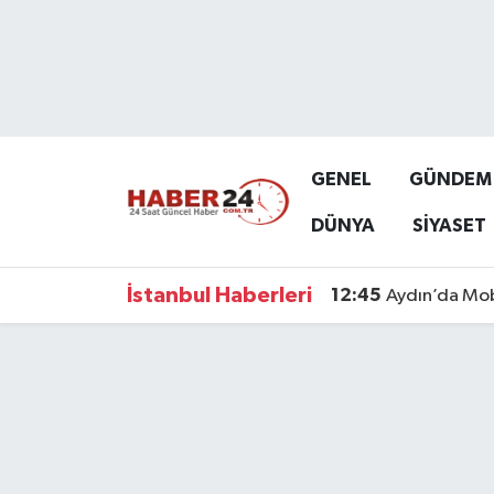
Nöbetçi Eczaneler
Hava Durumu
GENEL
GÜNDEM
Namaz Vakitleri
DÜNYA
SİYASET
Trafik Durumu
İstanbul Haberleri
12:45
Aydın’da Mob
Süper Lig Puan Durumu ve Fikstür
Tüm Manşetler
Son Dakika Haberleri
Haber Arşivi