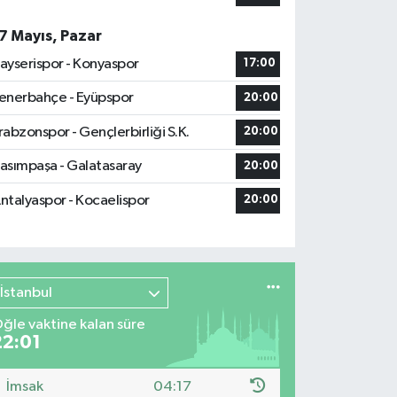
7 Mayıs, Pazar
ayserispor - Konyaspor
17:00
enerbahçe - Eyüpspor
20:00
rabzonspor - Gençlerbirliği S.K.
20:00
asımpaşa - Galatasaray
20:00
ntalyaspor - Kocaelispor
20:00
İstanbul
ğle vaktine kalan süre
22:00
İmsak
04:17