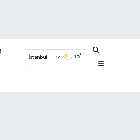
R
°
10
İstanbul