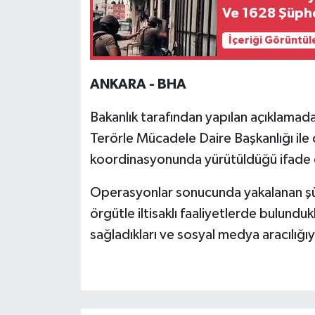
Ve 1628 Şüphe
İçeriği Görüntül
ANKARA - BHA
Bakanlık tarafından yapılan açıklama
Terörle Mücadele Daire Başkanlığı ile 
koordinasyonunda yürütüldüğü ifade e
Operasyonlar sonucunda yakalanan şüp
örgütle iltisaklı faaliyetlerde bulundu
sağladıkları ve sosyal medya aracılığıy