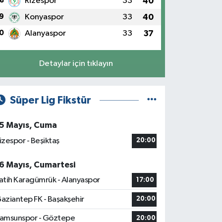
8
Rizespor
33
40
9
Konyaspor
33
40
0
Alanyaspor
33
37
Detaylar için tıklayın
Süper Lig Fikstür
5 Mayıs, Cuma
izespor - Beşiktaş
20:00
6 Mayıs, Cumartesi
atih Karagümrük - Alanyaspor
17:00
aziantep FK - Başakşehir
20:00
amsunspor - Göztepe
20:00