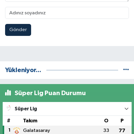
Gönder
Yükleniyor...
Süper Lig Puan Durumu
Süper Lig
#
Takım
O
P
1
Galatasaray
33
77