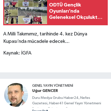
ODTÜ Gençlik
Oyunları’nda
Geleneksel Okçulukta
Sakarya Üniversitesi
Rüzgârı
A Milli Takımımız, tarihinde 4. kez Dünya
Kupası’nda mücadele edecek…
Kaynak: İGFA
GENEL YAYIN YÖNETMENI
Uğur GENCER
Duru Medya Grubu Haber24, Nefes
Gazetesi, Haber41 Genel Yayın Yönetmeni
Radyo ve Televizyon Programcısı