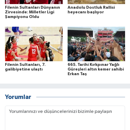
Filenin Sultanları Dünyanın
Anadolu Dostluk Rallisi
Zirvesinde: Milletler Ligi
heyecanı başlıyor
Şampiyonu Oldu
Filenin Sultanları, 7.
665. Tarihi Kırkpınar Yağlı
galibiyetine ulaştı
Güreşleri altın kemer sahibi
Erkan Taş
Yorumlar