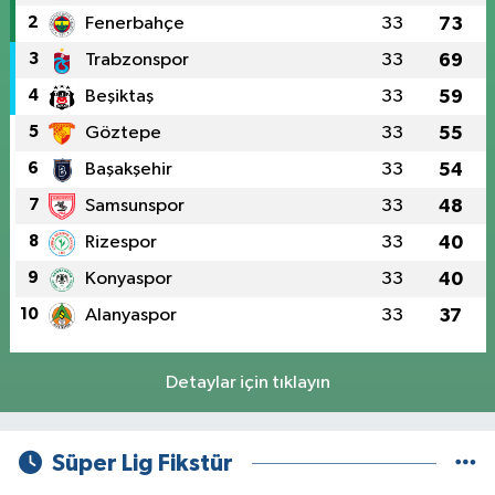
2
Fenerbahçe
33
73
3
Trabzonspor
33
69
4
Beşiktaş
33
59
5
Göztepe
33
55
6
Başakşehir
33
54
7
Samsunspor
33
48
8
Rizespor
33
40
9
Konyaspor
33
40
10
Alanyaspor
33
37
Detaylar için tıklayın
Süper Lig Fikstür