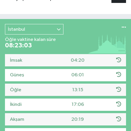
İstanbul
Öğle vaktine kalan süre
08:23:02
İmsak
04:20
Güneş
06:01
Öğle
13:15
İkindi
17:06
Akşam
20:19