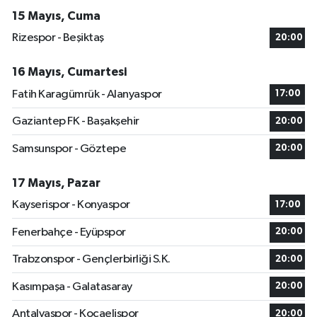
15 Mayıs, Cuma
Rizespor - Beşiktaş
20:00
16 Mayıs, Cumartesi
Fatih Karagümrük - Alanyaspor
17:00
Gaziantep FK - Başakşehir
20:00
Samsunspor - Göztepe
20:00
17 Mayıs, Pazar
Kayserispor - Konyaspor
17:00
Fenerbahçe - Eyüpspor
20:00
Trabzonspor - Gençlerbirliği S.K.
20:00
Kasımpaşa - Galatasaray
20:00
Antalyaspor - Kocaelispor
20:00