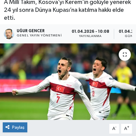
A Millî Takım, Kosova’yı Kerem’in golüyle yenerek
24 yıl sonra Dünya Kupası’na katılma hakkı elde
etti.
UĞUR GENCER
01.04.2026 - 10:08
01.04.20
GENEL YAYIN YÖNETMENI
YAYINLANMA
GÜNC
Paylaş
-
+
A
A