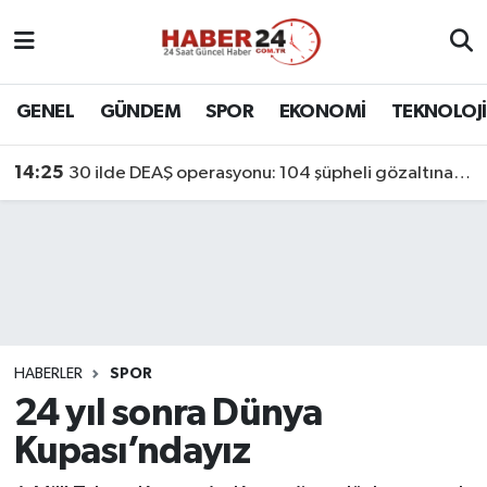
Nöbetçi Eczaneler
GENEL
GÜNDEM
SPOR
EKONOMİ
TEKNOLOJİ
Hava Durumu
14:25
30 ilde DEAŞ operasyonu: 104 şüpheli gözaltına alındı
Namaz Vakitleri
Trafik Durumu
Süper Lig Puan Durumu ve Fikstür
Tüm Manşetler
HABERLER
SPOR
24 yıl sonra Dünya
Son Dakika Haberleri
Kupası’ndayız
Haber Arşivi