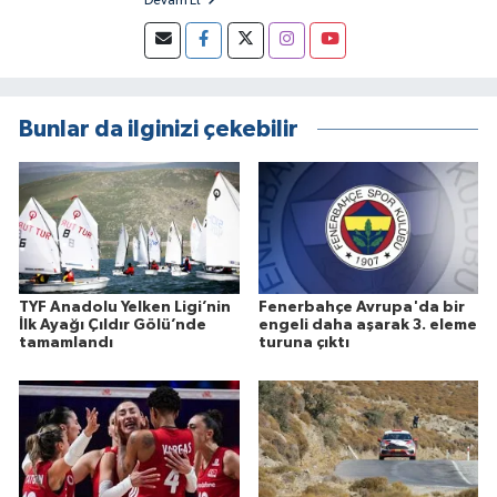
Devam Et
Bunlar da ilginizi çekebilir
TYF Anadolu Yelken Ligi’nin
Fenerbahçe Avrupa'da bir
İlk Ayağı Çıldır Gölü’nde
engeli daha aşarak 3. eleme
tamamlandı
turuna çıktı