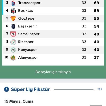
3
Trabzonspor
33
69
4
Beşiktaş
33
59
5
Göztepe
33
55
6
Başakşehir
33
54
7
Samsunspor
33
48
8
Rizespor
33
40
9
Konyaspor
33
40
10
Alanyaspor
33
37
Detaylar için tıklayın
Süper Lig Fikstür
15 Mayıs, Cuma