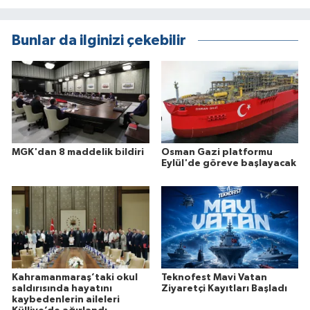
Bunlar da ilginizi çekebilir
MGK'dan 8 maddelik bildiri
Osman Gazi platformu
Eylül'de göreve başlayacak
Kahramanmaraş’taki okul
Teknofest Mavi Vatan
saldırısında hayatını
Ziyaretçi Kayıtları Başladı
kaybedenlerin aileleri