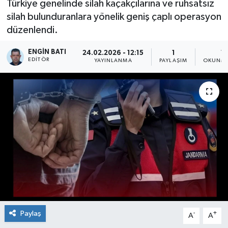
Türkiye genelinde silah kaçakçılarına ve ruhsatsız
silah bulunduranlara yönelik geniş çaplı operasyon
düzenlendi.
ENGIN BATI
24.02.2026 - 12:15
1
1 
EDITÖR
YAYINLANMA
PAYLAŞIM
OKUNMA
Paylaş
-
+
A
A