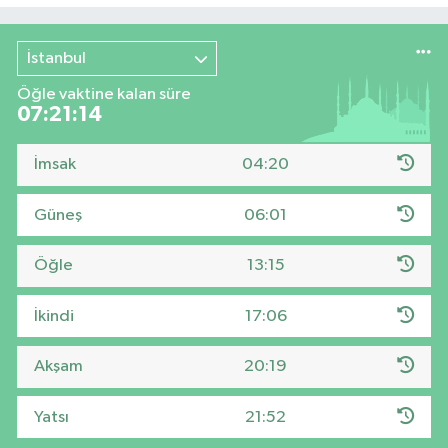
İstanbul
Öğle vaktine kalan süre
07:21:13
İmsak
04:20
Güneş
06:01
Öğle
13:15
İkindi
17:06
Akşam
20:19
Yatsı
21:52