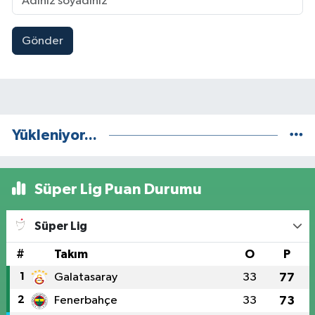
Gönder
Yükleniyor...
Süper Lig Puan Durumu
Süper Lig
#
Takım
O
P
1
Galatasaray
33
77
2
Fenerbahçe
33
73