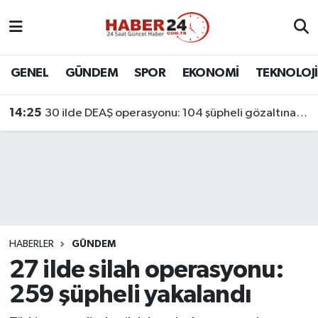
Nöbetçi Eczaneler
GENEL
GÜNDEM
SPOR
EKONOMİ
TEKNOLOJİ
Hava Durumu
14:25
30 ilde DEAŞ operasyonu: 104 şüpheli gözaltına alındı
Namaz Vakitleri
Trafik Durumu
Süper Lig Puan Durumu ve Fikstür
Tüm Manşetler
HABERLER
GÜNDEM
27 ilde silah operasyonu:
Son Dakika Haberleri
259 şüpheli yakalandı
Haber Arşivi