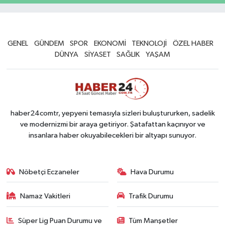
GENEL
GÜNDEM
SPOR
EKONOMİ
TEKNOLOJİ
ÖZEL HABER
DÜNYA
SİYASET
SAĞLIK
YAŞAM
haber24comtr, yepyeni temasıyla sizleri buluştururken, sadelik
ve modernizmi bir araya getiriyor. Şatafattan kaçınıyor ve
insanlara haber okuyabilecekleri bir altyapı sunuyor.
Nöbetçi Eczaneler
Hava Durumu
Namaz Vakitleri
Trafik Durumu
Süper Lig Puan Durumu ve
Tüm Manşetler